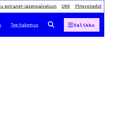
du extranet-jäsenpalveluun
UKK
Yhteystiedot
u
Tee hakemus
Valikko