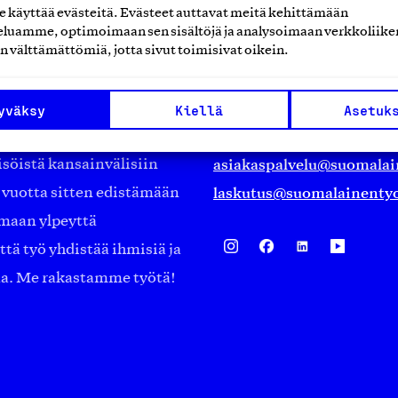
käyttää evästeitä. Evästeet auttavat meitä kehittämään
luamme, optimoimaan sen sisältöjä ja analysoimaan verkkoliike
Suomalainen työ ry
n välttämättömiä, jotta sivut toimisivat oikein.
Eteläranta 14,
työmarkkinajärjestöistä
00130 Helsinki
yväksy
Kiellä
Asetuk
ko suomalaisen
Finland
asiakaspalvelu@suomalai
isöistä kansainvälisiin
laskutus@suomalainentyo
0 vuotta sitten edistämään
amaan ylpeyttä
ä työ yhdistää ihmisiä ja
aa. Me rakastamme työtä!