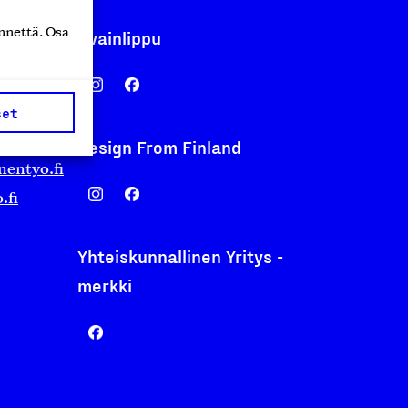
nnettä. Osa
Avainlippu
set
Design From Finland
nentyo.fi
.fi
Yhteiskunnallinen Yritys -
merkki