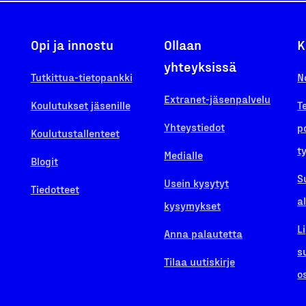
Opi ja innostu
Ollaan
K
yhteyksissä
Tutkittua-tietopankki
N
Extranet-jäsenpalvelu
Koulutukset jäsenille
T
Yhteystiedot
p
Koulutustallenteet
t
Medialle
Blogit
S
Usein kysytyt
Tiedotteet
a
kysymykset
L
Anna palautetta
s
Tilaa uutiskirje
o