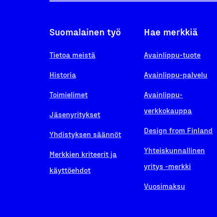
Suomalainen työ
Hae merkkiä
Tietoa meistä
Avainlippu-tuote
Historia
Avainlippu-palvelu
Toimielimet
Avainlippu-
verkkokauppa
Jäsenyritykset
Design from Finland
Yhdistyksen säännöt
Yhteiskunnallinen
Merkkien kriteerit ja
yritys -merkki
käyttöehdot
Vuosimaksu