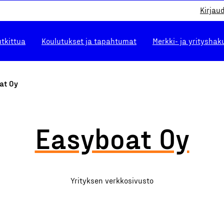
Kirjau
utkittua
Koulutukset ja tapahtumat
Merkki- ja yrityshak
at Oy
Easyboat Oy
Yrityksen verkkosivusto