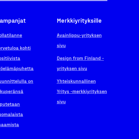
ampanjat
Merkkiyrityksille
ollatilanne
Avainlippu-yrityksen
sivu
ervetuloa kohti
ositiivista
Design from Finland -
yöelämäpuhetta
yrityksen sivu
uunnittelulla on
Yhteiskunnallinen
lkuperänsä
Yritys -merkkiyrityksen
sivu
iputetaan
uomalaista
saamista