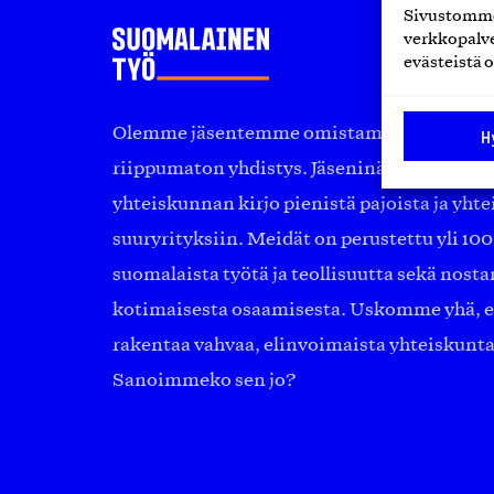
Sivustomme 
verkkopalve
evästeistä o
Olemme jäsentemme omistama puolueeton, 
H
riippumaton yhdistys. Jäseninämme on ko
yhteiskunnan kirjo pienistä pajoista ja yhte
suuryrityksiin. Meidät on perustettu yli 10
suomalaista työtä ja teollisuutta sekä nost
kotimaisesta osaamisesta. Uskomme yhä, ett
rakentaa vahvaa, elinvoimaista yhteiskunt
Sanoimmeko sen jo?