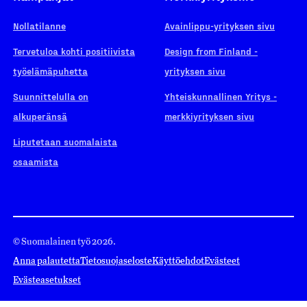
Nollatilanne
Avainlippu-yrityksen sivu
Tervetuloa kohti positiivista
Design from Finland -
työelämäpuhetta
yrityksen sivu
Suunnittelulla on
Yhteiskunnallinen Yritys -
alkuperänsä
merkkiyrityksen sivu
Liputetaan suomalaista
osaamista
© Suomalainen työ 2026.
Anna palautetta
Tietosuojaseloste
Käyttöehdot
Evästeet
Evästeasetukset