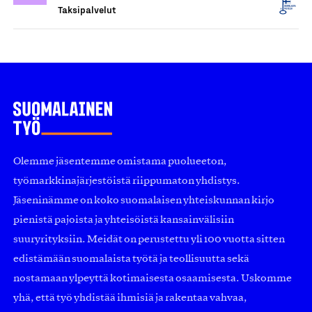
Taksipalvelut
Olemme jäsentemme omistama puolueeton,
työmarkkinajärjestöistä riippumaton yhdistys.
Jäseninämme on koko suomalaisen yhteiskunnan kirjo
pienistä pajoista ja yhteisöistä kansainvälisiin
suuryrityksiin. Meidät on perustettu yli 100 vuotta sitten
edistämään suomalaista työtä ja teollisuutta sekä
nostamaan ylpeyttä kotimaisesta osaamisesta. Uskomme
yhä, että työ yhdistää ihmisiä ja rakentaa vahvaa,