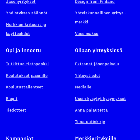
Jäsenyritykset
Design from Finland
Yhdistyksen säännöt
Yhteiskunnallinen yritys -
merkki
Merkkien kriteerit ja
käyttöehdot
Vuosimaksu
Opi ja innostu
Ollaan yhteyksissä
Tutkittua-tietopankki
Extranet-jäsenpalvelu
Koulutukset jäsenille
Yhteystiedot
Koulutustallenteet
Medialle
Blogit
Usein kysytyt kysymykset
Tiedotteet
Anna palautetta
Tilaa uutiskirje
Kampanjat
Merkkiyrityksille