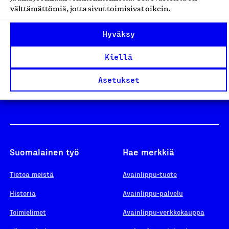
välttämättömiä, jotta sivut toimisivat oikein.
Design From Finland
Hyväksy
Kiellä
Yhteiskunnallinen Yritys -merkki
Asetukset
Suomalainen työ
Hae merkkiä
Tietoa meistä
Avainlippu-tuote
Historia
Avainlippu-palvelu
Toimielimet
Avainlippu-verkkokauppa