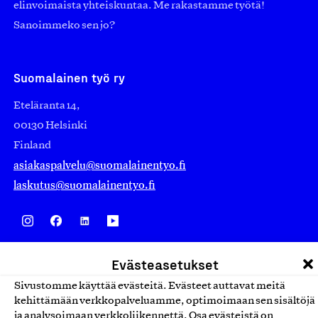
elinvoimaista yhteiskuntaa. Me rakastamme työtä!
Sanoimmeko sen jo?
Suomalainen työ ry
Eteläranta 14,
00130 Helsinki
Finland
asiakaspalvelu@suomalainentyo.fi
laskutus@suomalainentyo.fi
Avainlippu
Evästeasetukset
Sivustomme käyttää evästeitä. Evästeet auttavat meitä
kehittämään verkkopalveluamme, optimoimaan sen sisältöjä
ja analysoimaan verkkoliikennettä. Osa evästeistä on