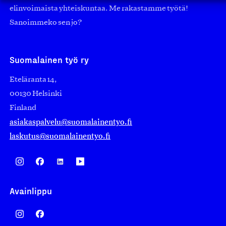
elinvoimaista yhteiskuntaa. Me rakastamme työtä!
Sanoimmeko sen jo?
Suomalainen työ ry
Eteläranta 14,
00130 Helsinki
Finland
asiakaspalvelu@suomalainentyo.fi
laskutus@suomalainentyo.fi
Avainlippu