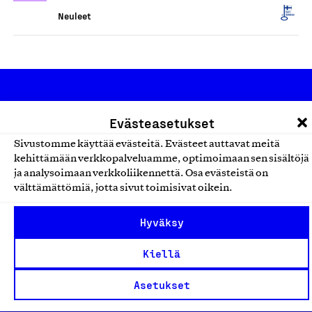
Neuleet
Evästeasetukset
Sivustomme käyttää evästeitä. Evästeet auttavat meitä
kehittämään verkkopalveluamme, optimoimaan sen sisältöjä
Olemme jäsentemme omistama puolueeton,
ja analysoimaan verkkoliikennettä. Osa evästeistä on
työmarkkinajärjestöistä riippumaton yhdistys.
välttämättömiä, jotta sivut toimisivat oikein.
Jäseninämme on koko suomalaisen yhteiskunnan kirjo
Hyväksy
pienistä pajoista ja yhteisöistä kansainvälisiin
suuryrityksiin. Meidät on perustettu yli 100 vuotta sitten
Kiellä
edistämään suomalaista työtä ja teollisuutta sekä
Asetukset
nostamaan ylpeyttä kotimaisesta osaamisesta. Uskomme
yhä, että työ yhdistää ihmisiä ja rakentaa vahvaa,