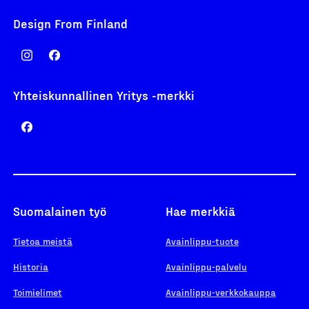
Design From Finland
Yhteiskunnallinen Yritys -merkki
Suomalainen työ
Hae merkkiä
Tietoa meistä
Avainlippu-tuote
Historia
Avainlippu-palvelu
Toimielimet
Avainlippu-verkkokauppa