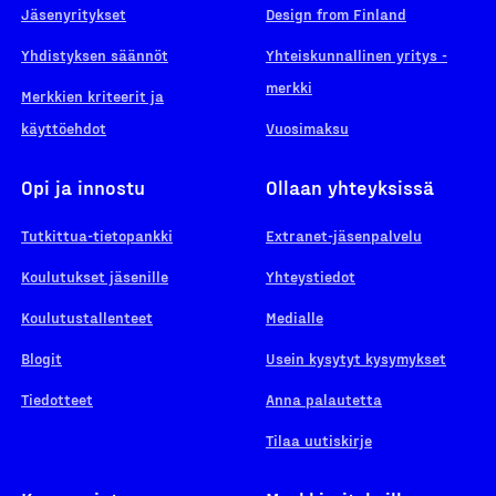
Jäsenyritykset
Design from Finland
Yhdistyksen säännöt
Yhteiskunnallinen yritys -
merkki
Merkkien kriteerit ja
käyttöehdot
Vuosimaksu
Opi ja innostu
Ollaan yhteyksissä
Tutkittua-tietopankki
Extranet-jäsenpalvelu
Koulutukset jäsenille
Yhteystiedot
Koulutustallenteet
Medialle
Blogit
Usein kysytyt kysymykset
Tiedotteet
Anna palautetta
Tilaa uutiskirje