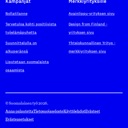
Kampanjat
Merkkiyrityksille
Nollatilanne
Avainlippu-yrityksen sivu
Tervetuloa kohti positiivista
Design from Finland -
työelämäpuhetta
yrityksen sivu
Suunnittelulla on
Yhteiskunnallinen Yritys -
alkuperänsä
merkkiyrityksen sivu
Liputetaan suomalaista
osaamista
© Suomalainen työ 2026.
Anna palautetta
Tietosuojaseloste
Käyttöehdot
Evästeet
Evästeasetukset