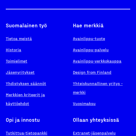
Suomalainen työ
Hae merkkiä
Tietoa meistä
Avainlippu-tuote
Historia
Avainlippu-palvelu
Toimielimet
Avainlippu-verkkokauppa
Jäsenyritykset
Design from Finland
Yhdistyksen säännöt
Yhteiskunnallinen yritys -
merkki
Merkkien kriteerit ja
käyttöehdot
Vuosimaksu
Opi ja innostu
Ollaan yhteyksissä
Tutkittua-tietopankki
Extranet-jäsenpalvelu