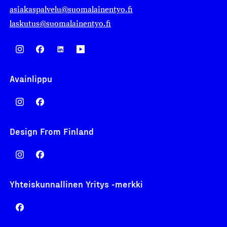
asiakaspalvelu@suomalainentyo.fi
laskutus@suomalainentyo.fi
Avainlippu
Design From Finland
Yhteiskunnallinen Yritys -merkki