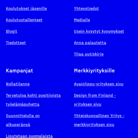
Koulutukset jäsenille
Yhteystiedot
Koulutustallenteet
Medialle
Blogit
Usein kysytyt kysymykset
Tiedotteet
Anna palautetta
Tilaa uutiskirje
Kampanjat
Merkkiyrityksille
Nollatilanne
Avainlippu-yrityksen sivu
Tervetuloa kohti positiivista
Design from Finland -
työelämäpuhetta
yrityksen sivu
Suunnittelulla on
Yhteiskunnallinen Yritys -
alkuperänsä
merkkiyrityksen sivu
Liputetaan suomalaista