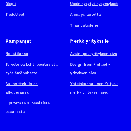
Blogit
Usein kysytyt kysymykset
Tiedotteet
Anna palautetta
Tilaa uutiskirje
Kampanjat
Merkkiyrityksille
Nollatilanne
Avainlippu-yrityksen sivu
Tervetuloa kohti positiivista
Design from Finland -
työelämäpuhetta
yrityksen sivu
Suunnittelulla on
Yhteiskunnallinen Yritys -
alkuperänsä
merkkiyrityksen sivu
Liputetaan suomalaista
osaamista