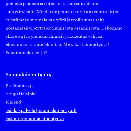
pienistä pajoista ja yhteisöistä kansainvälisiin
suuryrityksiin. Meidät on perustettu yli 100 vuotta sitten
edistämään suomalaista työtä ja teollisuutta sekä
nostamaan ylpeyttä kotimaisesta osaamisesta. Uskomme
yhä, että työ yhdistää ihmisiä ja rakentaa vahvaa,
elinvoimaista yhteiskuntaa. Me rakastamme työtä!
Sanoimmeko sen jo?
Suomalainen työ ry
Eteläranta 14,
00130 Helsinki
Finland
asiakaspalvelu@suomalainentyo.fi
laskutus@suomalainentyo.fi