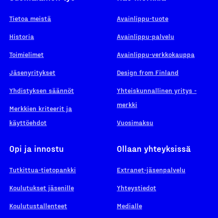
Tietoa meistä
Avainlippu-tuote
Historia
Avainlippu-palvelu
Toimielimet
Avainlippu-verkkokauppa
Jäsenyritykset
Design from Finland
Yhdistyksen säännöt
Yhteiskunnallinen yritys -
merkki
Merkkien kriteerit ja
käyttöehdot
Vuosimaksu
Opi ja innostu
Ollaan yhteyksissä
Tutkittua-tietopankki
Extranet-jäsenpalvelu
Koulutukset jäsenille
Yhteystiedot
Koulutustallenteet
Medialle