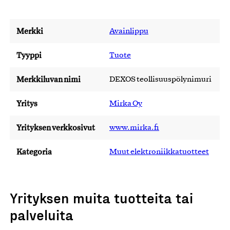
Merkki
Avainlippu
Tyyppi
Tuote
Merkkiluvan nimi
DEXOS teollisuuspölynimuri
Yritys
Mirka Oy
Yrityksen verkkosivut
www.mirka.fi
Kategoria
Muut elektroniikkatuotteet
Yrityksen muita tuotteita tai
palveluita