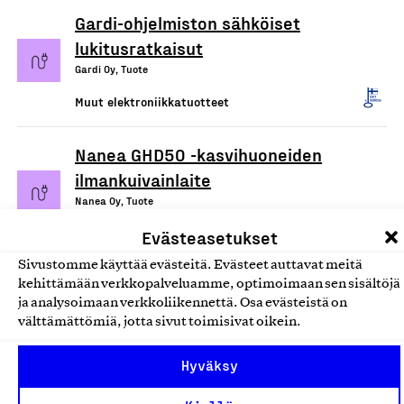
Gardi-ohjelmiston sähköiset
lukitusratkaisut
Gardi Oy, Tuote
Muut elektroniikkatuotteet
Nanea GHD50 -kasvihuoneiden
ilmankuivainlaite
Nanea Oy, Tuote
Muut elektroniikkatuotteet
Evästeasetukset
Sivustomme käyttää evästeitä. Evästeet auttavat meitä
Ruutuajan estolaite,
kehittämään verkkopalveluamme, optimoimaan sen sisältöjä
ja analysoimaan verkkoliikennettä. Osa evästeistä on
puhelinapplikaatio ja
välttämättömiä, jotta sivut toimisivat oikein.
elektroninen avain
Fokusbloks Oy, Tuote
Hyväksy
Muut elektroniikkatuotteet