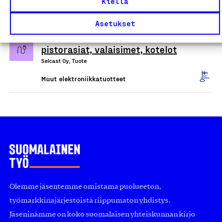
Kiellä
Valetut sähkötarvikkeet:
Asetukset
Jakorasiat, kytkimet,
pistorasiat, valaisimet, kotelot
Selcast Oy, Tuote
Muut elektroniikkatuotteet
Olemme jäsentemme omistama puolueeton,
työmarkkinajärjestöistä riippumaton yhdistys.
Jäseninämme on koko suomalaisen yhteiskunnan kirjo