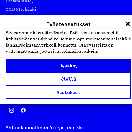
Eteläranta 14,
00130 Helsinki
Finland
Evästeasetukset
asiakaspalvelu@suomalainentyo.fi
Sivustomme käyttää evästeitä. Evästeet auttavat meitä
laskutus@suomalainentyo.fi
kehittämään verkkopalveluamme, optimoimaan sen sisältöjä
ja analysoimaan verkkoliikennettä. Osa evästeistä on
välttämättömiä, jotta sivut toimisivat oikein.
Avainlippu
Hyväksy
Kiellä
Asetukset
Design From Finland
Yhteiskunnallinen Yritys -merkki