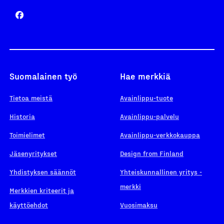
Suomalainen työ
Hae merkkiä
Tietoa meistä
Avainlippu-tuote
Historia
Avainlippu-palvelu
Toimielimet
Avainlippu-verkkokauppa
Jäsenyritykset
Design from Finland
Yhdistyksen säännöt
Yhteiskunnallinen yritys -
merkki
Merkkien kriteerit ja
käyttöehdot
Vuosimaksu