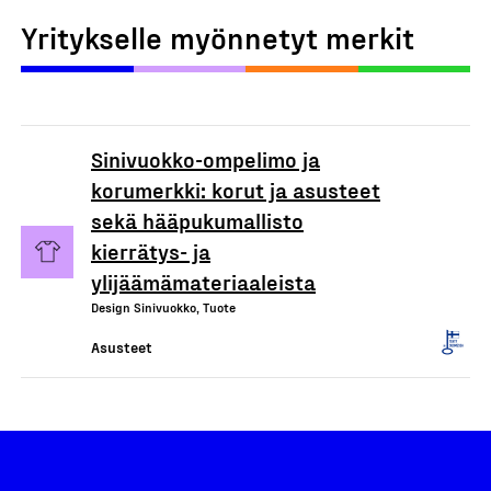
Yritykselle myönnetyt merkit
Sinivuokko-ompelimo ja
korumerkki: korut ja asusteet
sekä hääpukumallisto
kierrätys- ja
ylijäämämateriaaleista
Design Sinivuokko, Tuote
Asusteet