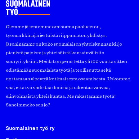
Olemme jäsentemme omistama puolueeton,
työmarkkinajärjestöistä riippumaton yhdistys.
Jäseninämme on koko suomalaisen yhteiskunnan kirjo
pienistä pajoista ja yhteisöistä kansainvälisiin
suuryrityksiin. Meidät on perustettu yli 100 vuotta sitten
edistämään suomalaista työtä ja teollisuutta sekä
nostamaan ylpeyttä kotimaisesta osaamisesta. Uskomme
yhä, että työ yhdistää ihmisiä ja rakentaa vahvaa,
elinvoimaista yhteiskuntaa. Me rakastamme työtä!
Sanoimmeko sen jo?
Suomalainen työ ry