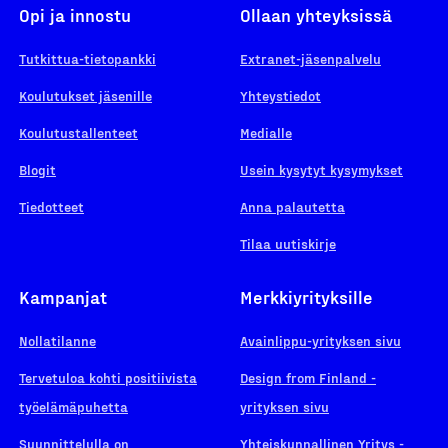
Opi ja innostu
Ollaan yhteyksissä
Tutkittua-tietopankki
Extranet-jäsenpalvelu
Koulutukset jäsenille
Yhteystiedot
Koulutustallenteet
Medialle
Blogit
Usein kysytyt kysymykset
Tiedotteet
Anna palautetta
Tilaa uutiskirje
Kampanjat
Merkkiyrityksille
Nollatilanne
Avainlippu-yrityksen sivu
Tervetuloa kohti positiivista
Design from Finland -
työelämäpuhetta
yrityksen sivu
Suunnittelulla on
Yhteiskunnallinen Yritys -