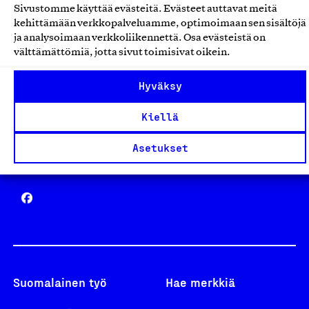
Sivustomme käyttää evästeitä. Evästeet auttavat meitä
Avainlippu
kehittämään verkkopalveluamme, optimoimaan sen sisältöjä
ja analysoimaan verkkoliikennettä. Osa evästeistä on
välttämättömiä, jotta sivut toimisivat oikein.
Hyväksy
Design From Finland
Kiellä
Asetukset
Yhteiskunnallinen Yritys -merkki
Suomalainen työ
Hae merkkiä