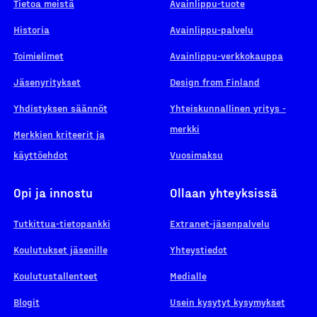
Tietoa meistä
Avainlippu-tuote
Historia
Avainlippu-palvelu
Toimielimet
Avainlippu-verkkokauppa
Jäsenyritykset
Design from Finland
Yhdistyksen säännöt
Yhteiskunnallinen yritys -
merkki
Merkkien kriteerit ja
käyttöehdot
Vuosimaksu
Opi ja innostu
Ollaan yhteyksissä
Tutkittua-tietopankki
Extranet-jäsenpalvelu
Koulutukset jäsenille
Yhteystiedot
Koulutustallenteet
Medialle
Blogit
Usein kysytyt kysymykset