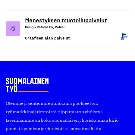
Menestyksen muotoilupalvelut
Design Reform Oy, Palvelu
Graafisen alan palvelut
Olemme jäsentemme omistama puolueeton,
työmarkkinajärjestöistä riippumaton yhdistys.
Jäseninämme on koko suomalaisen yhteiskunnan kirjo
pienistä pajoista ja yhteisöistä kansainvälisiin