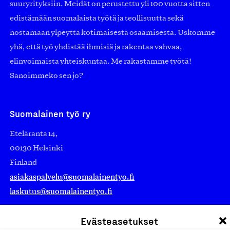
suuryrityksiin. Meidät on perustettu yli 100 vuotta sitten
edistämään suomalaista työtä ja teollisuutta sekä
nostamaan ylpeyttä kotimaisesta osaamisesta. Uskomme
yhä, että työ yhdistää ihmisiä ja rakentaa vahvaa,
elinvoimaista yhteiskuntaa. Me rakastamme työtä!
Sanoimmeko sen jo?
Suomalainen työ ry
Eteläranta 14,
00130 Helsinki
Finland
asiakaspalvelu@suomalainentyo.fi
laskutus@suomalainentyo.fi
Evästeasetukset