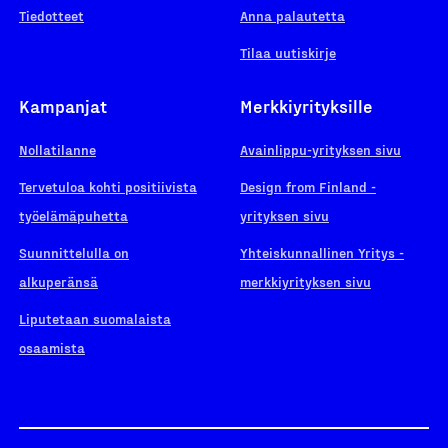
Tiedotteet
Anna palautetta
Tilaa uutiskirje
Kampanjat
Merkkiyrityksille
Nollatilanne
Avainlippu-yrityksen sivu
Tervetuloa kohti positiivista
Design from Finland -
työelämäpuhetta
yrityksen sivu
Suunnittelulla on
Yhteiskunnallinen Yritys -
alkuperänsä
merkkiyrityksen sivu
Liputetaan suomalaista
osaamista