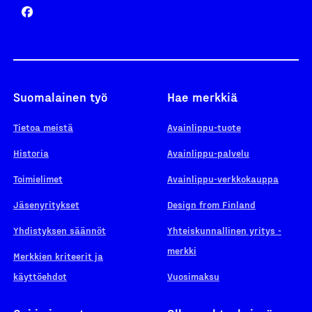
Suomalainen työ
Hae merkkiä
Tietoa meistä
Avainlippu-tuote
Historia
Avainlippu-palvelu
Toimielimet
Avainlippu-verkkokauppa
Jäsenyritykset
Design from Finland
Yhdistyksen säännöt
Yhteiskunnallinen yritys -
merkki
Merkkien kriteerit ja
käyttöehdot
Vuosimaksu