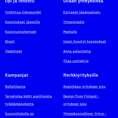
Opi ja innostu
Ollaan yhteyksissä
Tutkittua-tietopankki
Extranet-jäsenpalvelu
Koulutukset jäsenille
Yhteystiedot
Koulutustallenteet
Medialle
Blogit
Usein kysytyt kysymykset
Tiedotteet
Anna palautetta
Tilaa uutiskirje
Kampanjat
Merkkiyrityksille
Nollatilanne
Avainlippu-yrityksen sivu
Tervetuloa kohti positiivista
Design from Finland -
työelämäpuhetta
yrityksen sivu
Suunnittelulla on
Yhteiskunnallinen Yritys -