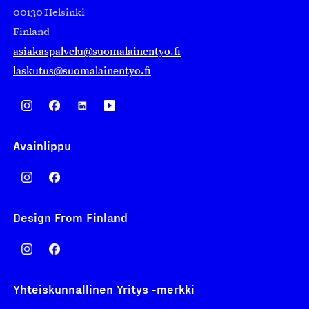
00130 Helsinki
Finland
asiakaspalvelu@suomalainentyo.fi
laskutus@suomalainentyo.fi
Avainlippu
Design From Finland
Yhteiskunnallinen Yritys -merkki