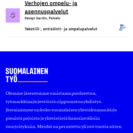
Verhojen ompelu- ja
asennuspalvelut
Design Gardin, Palvelu
Tekstiili-, entisöinti- ja ompelupalvelut
Olemme jäsentemme omistama puolueeton,
työmarkkinajärjestöistä riippumaton yhdistys.
Jäseninämme on koko suomalaisen yhteiskunnan kirjo
pienistä pajoista ja yhteisöistä kansainvälisiin
suuryrityksiin. Meidät on perustettu yli 100 vuotta sitten