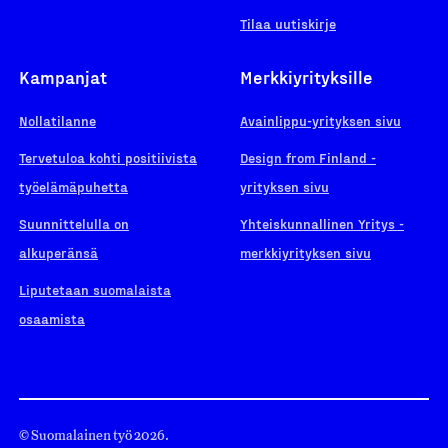
Tilaa uutiskirje
Kampanjat
Merkkiyrityksille
Nollatilanne
Avainlippu-yrityksen sivu
Tervetuloa kohti positiivista
Design from Finland -
työelämäpuhetta
yrityksen sivu
Suunnittelulla on
Yhteiskunnallinen Yritys -
alkuperänsä
merkkiyrityksen sivu
Liputetaan suomalaista
osaamista
© Suomalainen työ 2026.