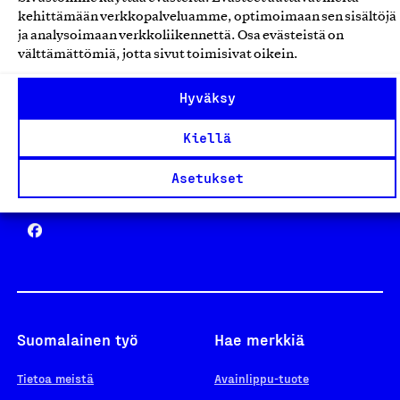
Avainlippu
kehittämään verkkopalveluamme, optimoimaan sen sisältöjä
ja analysoimaan verkkoliikennettä. Osa evästeistä on
välttämättömiä, jotta sivut toimisivat oikein.
Design From Finland
Hyväksy
Kiellä
Asetukset
Yhteiskunnallinen Yritys -merkki
Suomalainen työ
Hae merkkiä
Tietoa meistä
Avainlippu-tuote