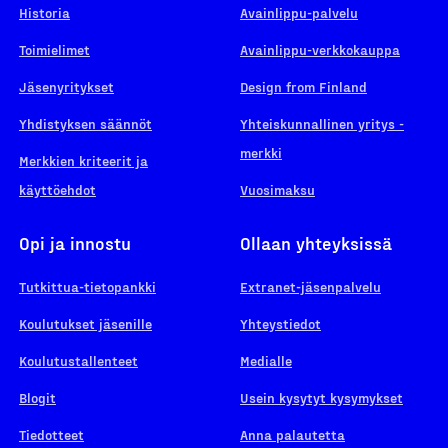
Historia
Avainlippu-palvelu
Toimielimet
Avainlippu-verkkokauppa
Jäsenyritykset
Design from Finland
Yhdistyksen säännöt
Yhteiskunnallinen yritys -
merkki
Merkkien kriteerit ja
käyttöehdot
Vuosimaksu
Opi ja innostu
Ollaan yhteyksissä
Tutkittua-tietopankki
Extranet-jäsenpalvelu
Koulutukset jäsenille
Yhteystiedot
Koulutustallenteet
Medialle
Blogit
Usein kysytyt kysymykset
Tiedotteet
Anna palautetta