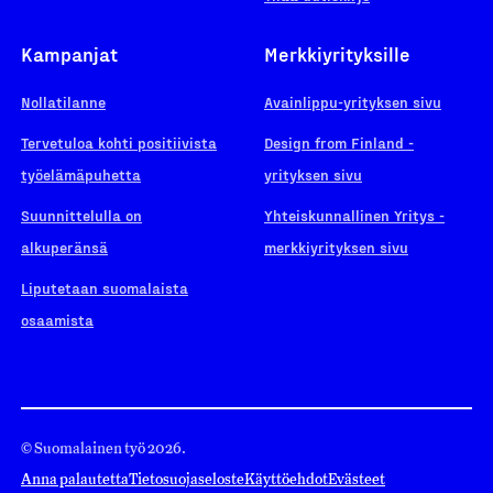
Kampanjat
Merkkiyrityksille
Nollatilanne
Avainlippu-yrityksen sivu
Tervetuloa kohti positiivista
Design from Finland -
työelämäpuhetta
yrityksen sivu
Suunnittelulla on
Yhteiskunnallinen Yritys -
alkuperänsä
merkkiyrityksen sivu
Liputetaan suomalaista
osaamista
© Suomalainen työ 2026.
Anna palautetta
Tietosuojaseloste
Käyttöehdot
Evästeet