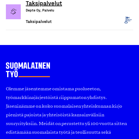
Taksipalvelut
Depte Oy, Palvelu
Taksipalvelut
Olemme jäsentemme omistama puolueeton,
työmarkkinajärjestöistä riippumaton yhdistys.
Jäseninämme on koko suomalaisen yhteiskunnan kirjo
pienistä pajoista ja yhteisöistä kansainvälisiin
suuryrityksiin. Meidät on perustettu yli 100 vuotta sitten
edistämään suomalaista työtä ja teollisuutta sekä