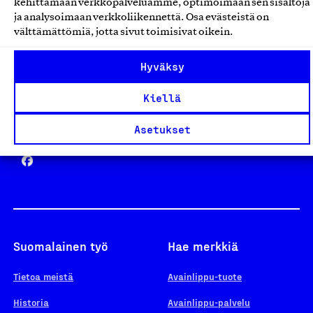
kehittämään verkkopalveluamme, optimoimaan sen sisältöjä
ja analysoimaan verkkoliikennettä. Osa evästeistä on
välttämättömiä, jotta sivut toimisivat oikein.
Design From Finland
Hyväksy
Kiellä
Yhteiskunnallinen Yritys -merkki
Asetukset
Suomalainen työ
Hae merkkiä
Tietoa meistä
Avainlippu-tuote
Historia
Avainlippu-palvelu