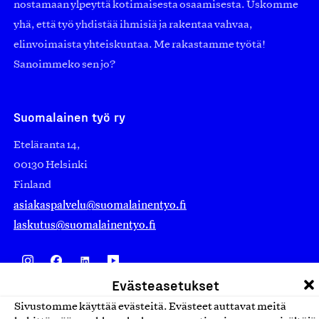
nostamaan ylpeyttä kotimaisesta osaamisesta. Uskomme
yhä, että työ yhdistää ihmisiä ja rakentaa vahvaa,
elinvoimaista yhteiskuntaa. Me rakastamme työtä!
Sanoimmeko sen jo?
Suomalainen työ ry
Eteläranta 14,
00130 Helsinki
Finland
asiakaspalvelu@suomalainentyo.fi
laskutus@suomalainentyo.fi
Evästeasetukset
Avainlippu
Sivustomme käyttää evästeitä. Evästeet auttavat meitä