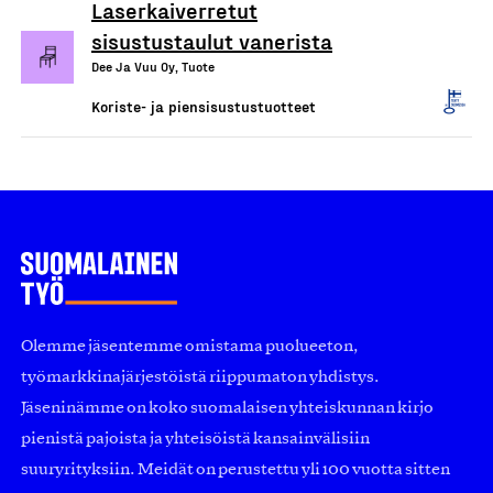
Laserkaiverretut
sisustustaulut vanerista
Dee Ja Vuu Oy, Tuote
Koriste- ja piensisustustuotteet
Olemme jäsentemme omistama puolueeton,
työmarkkinajärjestöistä riippumaton yhdistys.
Jäseninämme on koko suomalaisen yhteiskunnan kirjo
pienistä pajoista ja yhteisöistä kansainvälisiin
suuryrityksiin. Meidät on perustettu yli 100 vuotta sitten