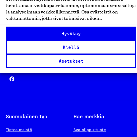
Avainlippu
kehittämään verkkopalveluamme, optimoimaan sen sisältöjä
ja analysoimaan verkkoliikennettä. Osa evästeistä on
välttämättömiä, jotta sivut toimisivat oikein.
Design From Finland
Hyväksy
Kiellä
Asetukset
Yhteiskunnallinen Yritys -merkki
Suomalainen työ
Hae merkkiä
Tietoa meistä
Avainlippu-tuote