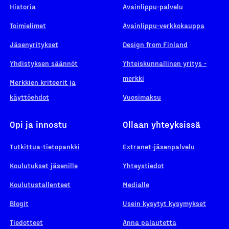
Historia
Avainlippu-palvelu
Toimielimet
Avainlippu-verkkokauppa
Jäsenyritykset
Design from Finland
Yhdistyksen säännöt
Yhteiskunnallinen yritys -
merkki
Merkkien kriteerit ja
käyttöehdot
Vuosimaksu
Opi ja innostu
Ollaan yhteyksissä
Tutkittua-tietopankki
Extranet-jäsenpalvelu
Koulutukset jäsenille
Yhteystiedot
Koulutustallenteet
Medialle
Blogit
Usein kysytyt kysymykset
Tiedotteet
Anna palautetta