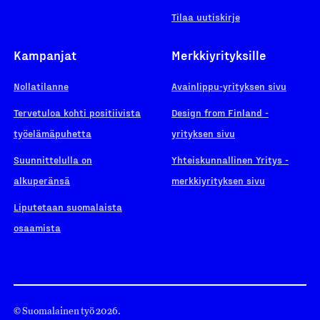
Tilaa uutiskirje
Kampanjat
Merkkiyrityksille
Nollatilanne
Avainlippu-yrityksen sivu
Tervetuloa kohti positiivista
Design from Finland -
työelämäpuhetta
yrityksen sivu
Suunnittelulla on
Yhteiskunnallinen Yritys -
alkuperänsä
merkkiyrityksen sivu
Liputetaan suomalaista
osaamista
© Suomalainen työ 2026.