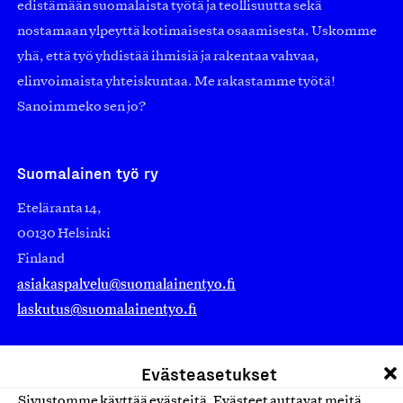
edistämään suomalaista työtä ja teollisuutta sekä
nostamaan ylpeyttä kotimaisesta osaamisesta. Uskomme
yhä, että työ yhdistää ihmisiä ja rakentaa vahvaa,
elinvoimaista yhteiskuntaa. Me rakastamme työtä!
Sanoimmeko sen jo?
Suomalainen työ ry
Eteläranta 14,
00130 Helsinki
Finland
asiakaspalvelu@suomalainentyo.fi
laskutus@suomalainentyo.fi
Evästeasetukset
Sivustomme käyttää evästeitä. Evästeet auttavat meitä