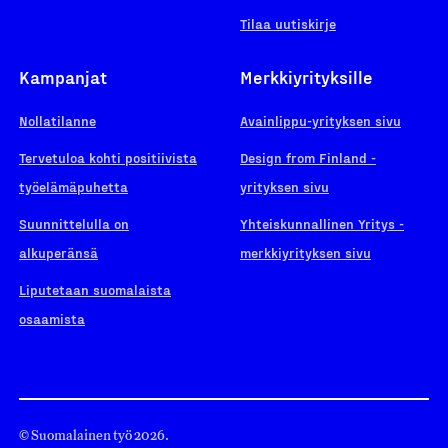
Tilaa uutiskirje
Kampanjat
Merkkiyrityksille
Nollatilanne
Avainlippu-yrityksen sivu
Tervetuloa kohti positiivista
Design from Finland -
työelämäpuhetta
yrityksen sivu
Suunnittelulla on
Yhteiskunnallinen Yritys -
alkuperänsä
merkkiyrityksen sivu
Liputetaan suomalaista
osaamista
© Suomalainen työ 2026.