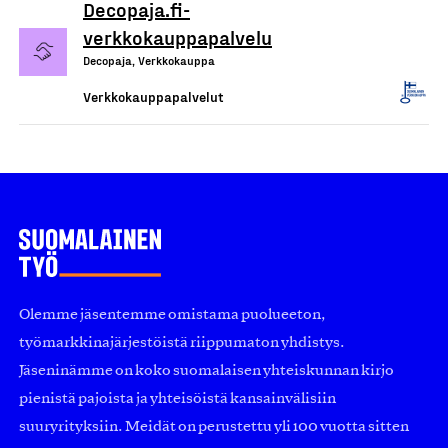
Decopaja.fi-
verkkokauppapalvelu
Decopaja, Verkkokauppa
Verkkokauppapalvelut
Olemme jäsentemme omistama puolueeton,
työmarkkinajärjestöistä riippumaton yhdistys.
Jäseninämme on koko suomalaisen yhteiskunnan kirjo
pienistä pajoista ja yhteisöistä kansainvälisiin
suuryrityksiin. Meidät on perustettu yli 100 vuotta sitten