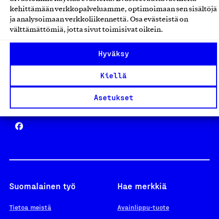
Avainlippu
kehittämään verkkopalveluamme, optimoimaan sen sisältöjä
ja analysoimaan verkkoliikennettä. Osa evästeistä on
välttämättömiä, jotta sivut toimisivat oikein.
Design From Finland
Hyväksy
Kiellä
Asetukset
Yhteiskunnallinen Yritys -merkki
Suomalainen työ
Hae merkkiä
Tietoa meistä
Avainlippu-tuote