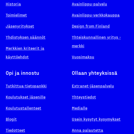
Historia
Avainlippu-palvelu
Toimielimet
Avainlippu-verkkokauppa
Jäsenyritykset
Design from Finland
Yhdistyksen säännöt
Yhteiskunnallinen yritys -
merkki
Merkkien kriteerit ja
käyttöehdot
Vuosimaksu
Opi ja innostu
Ollaan yhteyksissä
Tutkittua-tietopankki
Extranet-jäsenpalvelu
Koulutukset jäsenille
Yhteystiedot
Koulutustallenteet
Medialle
Blogit
Usein kysytyt kysymykset
Tiedotteet
Anna palautetta