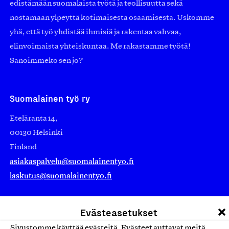
edistämään suomalaista työtä ja teollisuutta sekä
nostamaan ylpeyttä kotimaisesta osaamisesta. Uskomme
yhä, että työ yhdistää ihmisiä ja rakentaa vahvaa,
elinvoimaista yhteiskuntaa. Me rakastamme työtä!
Sanoimmeko sen jo?
Suomalainen työ ry
Eteläranta 14,
00130 Helsinki
Finland
asiakaspalvelu@suomalainentyo.fi
laskutus@suomalainentyo.fi
Evästeasetukset
Sivustomme käyttää evästeitä. Evästeet auttavat meitä