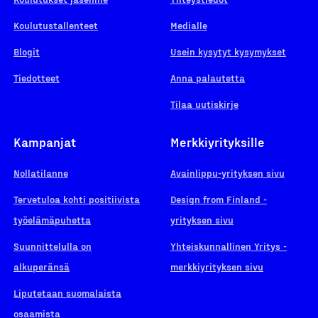
Koulutustallenteet
Medialle
Blogit
Usein kysytyt kysymykset
Tiedotteet
Anna palautetta
Tilaa uutiskirje
Kampanjat
Merkkiyrityksille
Nollatilanne
Avainlippu-yrityksen sivu
Tervetuloa kohti positiivista
Design from Finland -
työelämäpuhetta
yrityksen sivu
Suunnittelulla on
Yhteiskunnallinen Yritys -
alkuperänsä
merkkiyrityksen sivu
Liputetaan suomalaista
osaamista