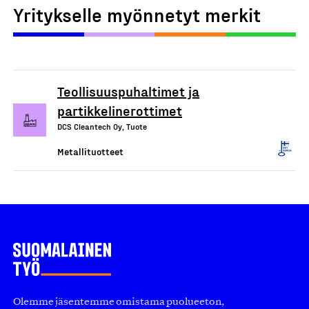
Yritykselle myönnetyt merkit
Teollisuuspuhaltimet ja
partikkelinerottimet
DCS Cleantech Oy, Tuote
Metallituotteet
Olemme jäsentemme omistama puolueeton,