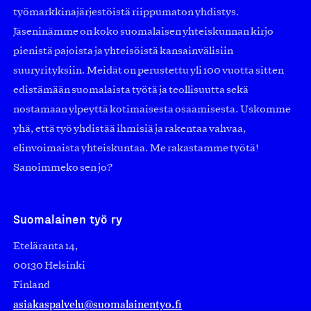
työmarkkinajärjestöistä riippumaton yhdistys.
Jäseninämme on koko suomalaisen yhteiskunnan kirjo
pienistä pajoista ja yhteisöistä kansainvälisiin
suuryrityksiin. Meidät on perustettu yli 100 vuotta sitten
edistämään suomalaista työtä ja teollisuutta sekä
nostamaan ylpeyttä kotimaisesta osaamisesta. Uskomme
yhä, että työ yhdistää ihmisiä ja rakentaa vahvaa,
elinvoimaista yhteiskuntaa. Me rakastamme työtä!
Sanoimmeko sen jo?
Suomalainen työ ry
Eteläranta 14,
00130 Helsinki
Finland
asiakaspalvelu@suomalainentyo.fi