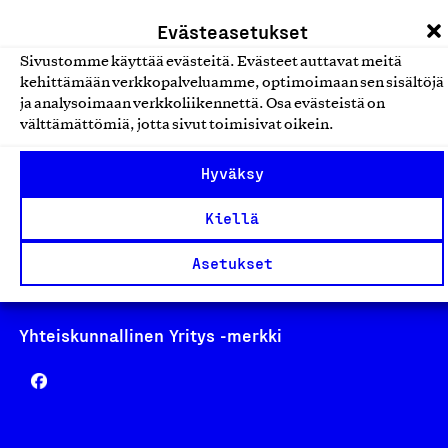
laskutus@suomalainentyo.fi
Evästeasetukset
Sivustomme käyttää evästeitä. Evästeet auttavat meitä
kehittämään verkkopalveluamme, optimoimaan sen sisältöjä
ja analysoimaan verkkoliikennettä. Osa evästeistä on
Avainlippu
välttämättömiä, jotta sivut toimisivat oikein.
Hyväksy
Kiellä
Design From Finland
Asetukset
Yhteiskunnallinen Yritys -merkki