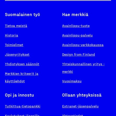
Suomalainen työ
Hae merkkiä
Tietoa meistä
Avainlippu-tuote
Historia
Avainlippu-palvelu
Toimielimet
Avainlippu-verkkokauppa
Jäsenyritykset
Design from Finland
Yhdistyksen säännöt
Yhteiskunnallinen yritys -
merkki
Merkkien kriteerit ja
käyttöehdot
Vuosimaksu
Opi ja innostu
Ollaan yhteyksissä
Tutkittua-tietopankki
Extranet-jäsenpalvelu
Koulutukset jäsenille
Yhteystiedot