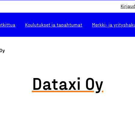
Kirjau
utkittua
Koulutukset ja tapahtumat
Merkki- ja yrityshak
 Oy
Dataxi Oy