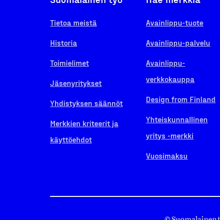
Tietoa meistä
Avainlippu-tuote
Historia
Avainlippu-palvelu
Toimielimet
Avainlippu-
verkkokauppa
Jäsenyritykset
Design from Finland
Yhdistyksen säännöt
Yhteiskunnallinen
Merkkien kriteerit ja
yritys -merkki
käyttöehdot
Vuosimaksu
© Suomalainen 