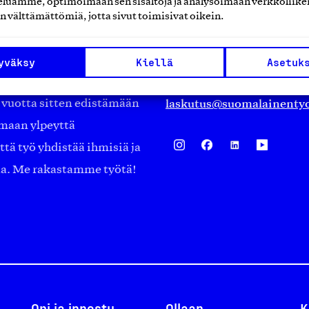
luamme, optimoimaan sen sisältöjä ja analysoimaan verkkoliike
Eteläranta 14,
n välttämättömiä, jotta sivut toimisivat oikein.
työmarkkinajärjestöistä
00130 Helsinki
ko suomalaisen
Finland
yväksy
Kiellä
Asetuk
asiakaspalvelu@suomalai
isöistä kansainvälisiin
laskutus@suomalainentyo
0 vuotta sitten edistämään
amaan ylpeyttä
ä työ yhdistää ihmisiä ja
aa. Me rakastamme työtä!
Opi ja innostu
Ollaan
K