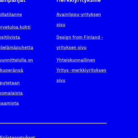
ollatilanne
Avainlippu-yrityksen
sivu
ervetuloa kohti
ositiivista
Design from Finland -
yöelämäpuhetta
yrityksen sivu
uunnittelulla on
Yhteiskunnallinen
lkuperänsä
Yritys -merkkiyrityksen
sivu
iputetaan
uomalaista
saamista
Evästeasetukset