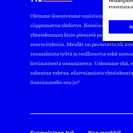
verkkopalve
evästeistä o
Olemme jäsentemme omistama puolueeton, 
riippumaton yhdistys. Jäseninämme on ko
H
yhteiskunnan kirjo pienistä pajoista ja yhte
suuryrityksiin. Meidät on perustettu yli 10
suomalaista työtä ja teollisuutta sekä nost
kotimaisesta osaamisesta. Uskomme yhä, ett
rakentaa vahvaa, elinvoimaista yhteiskunt
Sanoimmeko sen jo?
Suomalainen työ
Hae merkkiä