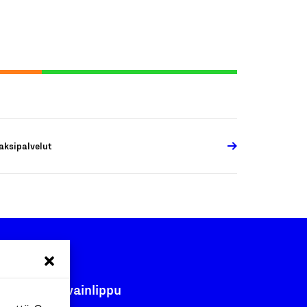
aksipalvelut
Avainlippu