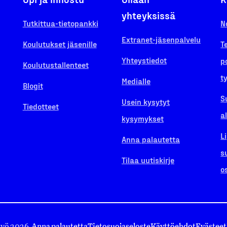
yhteyksissä
Tutkittua-tietopankki
N
Extranet-jäsenpalvelu
Koulutukset jäsenille
T
Yhteystiedot
p
Koulutustallenteet
t
Medialle
Blogit
S
Usein kysytyt
Tiedotteet
a
kysymykset
L
Anna palautetta
s
Tilaa uutiskirje
o
työ 2026.
Anna palautetta
Tietosuojaseloste
Käyttöehdot
Evästeet