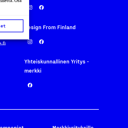
nnettä. Osa
set
Design From Finland
nentyo.fi
.fi
Yhteiskunnallinen Yritys -
merkki
ampanjat
Merkkiyrityksille