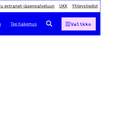
du extranet-jäsenpalveluun
UKK
Yhteystiedot
u
Tee hakemus
Valikko