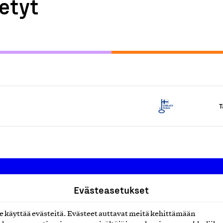
etyt
T
Evästeasetukset
Suomalainen työ ry
käyttää evästeitä. Evästeet auttavat meitä kehittämään