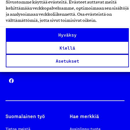
Sivustomme käyttää evästeitä. Evästeet auttavat meitä
Avainlippu
kehittämään verkkopalveluamme, optimoimaan sen sisältöjä
ja analysoimaan verkkoliikennettä. Osa evästeistä on
välttämättömiä, jotta sivut toimisivat oikein.
Hyväksy
Design From Finland
Kiellä
Asetukset
Yhteiskunnallinen Yritys -merkki
Suomalainen työ
Hae merkkiä
Tietoa meistä
Avainlippu-tuote