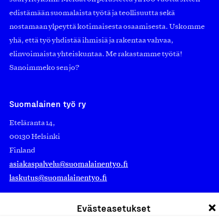
edistämään suomalaista työtä ja teollisuutta sekä
nostamaan ylpeyttä kotimaisesta osaamisesta. Uskomme
yhä, että työ yhdistää ihmisiä ja rakentaa vahvaa,
elinvoimaista yhteiskuntaa. Me rakastamme työtä!
Sanoimmeko sen jo?
Suomalainen työ ry
Eteläranta 14,
00130 Helsinki
Finland
asiakaspalvelu@suomalainentyo.fi
laskutus@suomalainentyo.fi
Evästeasetukset