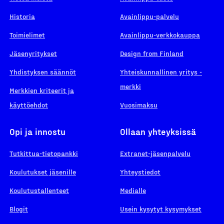
Historia
Avainlippu-palvelu
Toimielimet
Avainlippu-verkkokauppa
Jäsenyritykset
Design from Finland
Yhdistyksen säännöt
Yhteiskunnallinen yritys -
merkki
Merkkien kriteerit ja
käyttöehdot
Vuosimaksu
Opi ja innostu
Ollaan yhteyksissä
Tutkittua-tietopankki
Extranet-jäsenpalvelu
Koulutukset jäsenille
Yhteystiedot
Koulutustallenteet
Medialle
Blogit
Usein kysytyt kysymykset