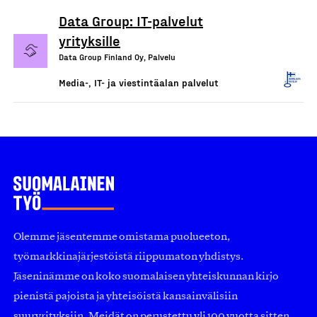
Data Group: IT-palvelut
yrityksille
Data Group Finland Oy, Palvelu
Media-, IT- ja viestintäalan palvelut
Olemme jäsentemme omistama puolueeton,
työmarkkinajärjestöistä riippumaton yhdistys.
Jäseninämme on koko suomalaisen yhteiskunnan kirjo
pienistä pajoista ja yhteisöistä kansainvälisiin
suuryrityksiin. Meidät on perustettu yli 100 vuotta sitten