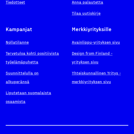
Tiedotteet
Anna palautetta
Tilaa uutiskirje
Kampanjat
Merkkiyrityksille
Nollatilanne
Avainlippu-yrityksen sivu
Tervetuloa kohti positiivista
Design from Finland -
työelämäpuhetta
yrityksen sivu
Suunnittelulla on
Yhteiskunnallinen Yritys -
alkuperänsä
merkkiyrityksen sivu
Liputetaan suomalaista
osaamista