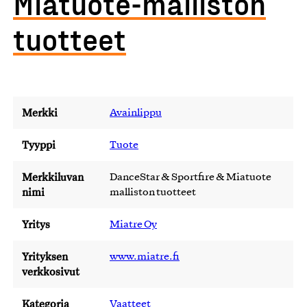
Miatuote-malliston
tuotteet
Merkki
Avainlippu
Tyyppi
Tuote
Merkkiluvan
DanceStar & Sportfire & Miatuote
nimi
malliston tuotteet
Yritys
Miatre Oy
Yrityksen
www.miatre.fi
verkkosivut
Kategoria
Vaatteet