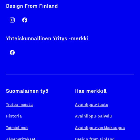
Design From Finland
Yhteiskunnallinen Yritys -merkki
Suomalainen työ
Hae merkkiä
Tietoa meistä
Avainlippu-tuote
Historia
Avainlippu-palvelu
Toimielimet
Avainlippu-verkkokauppa
Jäsenyritykset
Design from Finland