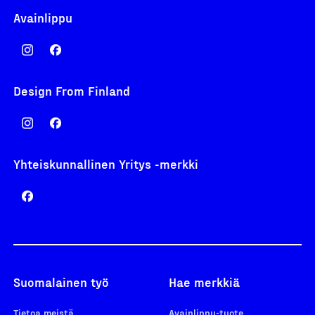
Avainlippu
Design From Finland
Yhteiskunnallinen Yritys -merkki
Suomalainen työ
Hae merkkiä
Tietoa meistä
Avainlippu-tuote