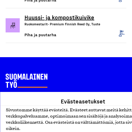
Huussi- ja kompostikuivike
Ruokomestarit- Premium Finnish Reed Oy, Tuote
Piha ja puutarha
Olemme jäsentemme omistama puolueeton,
Evästeasetukset
työmarkkinajärjestöistä riippumaton yhdistys.
Sivustomme käyttää evästeitä. Evästeet auttavat meitä kehi
Jäseninämme on koko suomalaisen yhteiskunnan kirjo
verkkopalveluamme, optimoimaan sen sisältöjä ja analysoim
verkkoliikennettä. Osa evästeistä on välttämättömiä, jotta siv
pienistä pajoista ja yhteisöistä kansainvälisiin
oikein.
suuryrityksiin. Meidät on perustettu yli 100 vuotta sitten