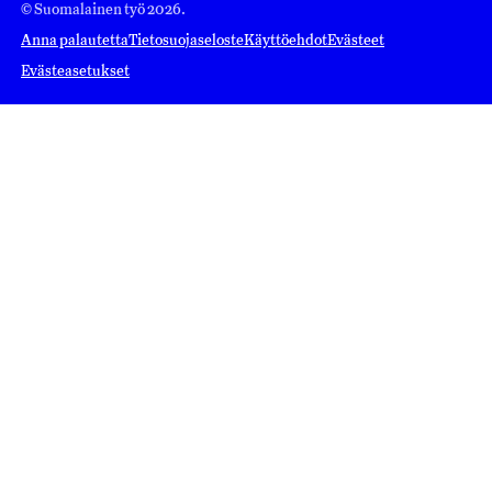
© Suomalainen työ 2026.
Anna palautetta
Tietosuojaseloste
Käyttöehdot
Evästeet
Evästeasetukset