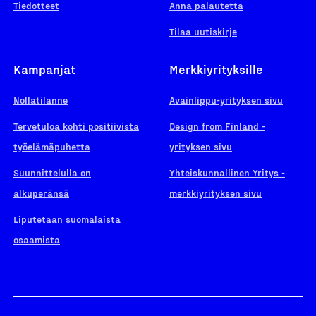
Tiedotteet
Anna palautetta
Tilaa uutiskirje
Kampanjat
Merkkiyrityksille
Nollatilanne
Avainlippu-yrityksen sivu
Tervetuloa kohti positiivista
Design from Finland -
työelämäpuhetta
yrityksen sivu
Suunnittelulla on
Yhteiskunnallinen Yritys -
alkuperänsä
merkkiyrityksen sivu
Liputetaan suomalaista
osaamista