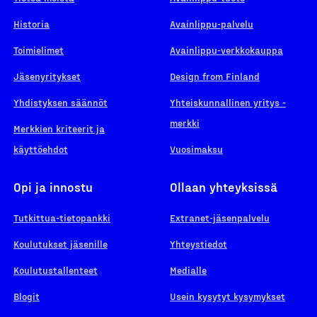
Historia
Avainlippu-palvelu
Toimielimet
Avainlippu-verkkokauppa
Jäsenyritykset
Design from Finland
Yhdistyksen säännöt
Yhteiskunnallinen yritys -
merkki
Merkkien kriteerit ja
käyttöehdot
Vuosimaksu
Opi ja innostu
Ollaan yhteyksissä
Tutkittua-tietopankki
Extranet-jäsenpalvelu
Koulutukset jäsenille
Yhteystiedot
Koulutustallenteet
Medialle
Blogit
Usein kysytyt kysymykset