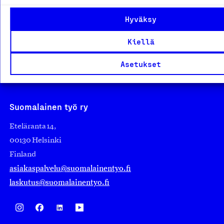
edistämään suomalaista työtä ja teollisuutta sekä
Hyväksy
nostamaan ylpeyttä kotimaisesta osaamisesta. Uskomme
Kiellä
yhä, että työ yhdistää ihmisiä ja rakentaa vahvaa,
elinvoimaista yhteiskuntaa. Me rakastamme työtä!
Asetukset
Sanoimmeko sen jo?
Suomalainen työ ry
Eteläranta 14,
00130 Helsinki
Finland
asiakaspalvelu@suomalainentyo.fi
laskutus@suomalainentyo.fi