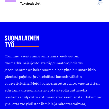
Taksipalvelut
Olemme jäsentemme omistama puolueeton,
työmarkkinajärjestöistä riippumaton yhdistys.
Jäseninämme on koko suomalaisen yhteiskunnan kirjo
pienistä pajoista ja yhteisöistä kansainvälisiin
suuryrityksiin. Meidät on perustettu yli 100 vuotta sitten
edistämään suomalaista työtä ja teollisuutta sekä
nostamaan ylpeyttä kotimaisesta osaamisesta. Uskomme
yhä, että työ yhdistää ihmisiä ja rakentaa vahvaa,