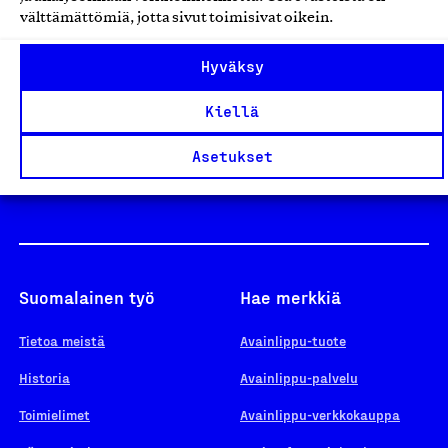
välttämättömiä, jotta sivut toimisivat oikein.
Design From Finland
Hyväksy
Kiellä
Yhteiskunnallinen Yritys -merkki
Asetukset
Suomalainen työ
Hae merkkiä
Tietoa meistä
Avainlippu-tuote
Historia
Avainlippu-palvelu
Toimielimet
Avainlippu-verkkokauppa