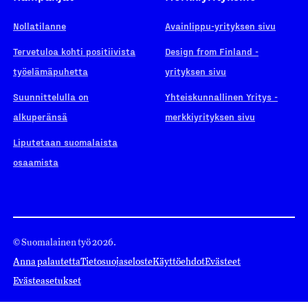
Nollatilanne
Avainlippu-yrityksen sivu
Tervetuloa kohti positiivista
Design from Finland -
työelämäpuhetta
yrityksen sivu
Suunnittelulla on
Yhteiskunnallinen Yritys -
alkuperänsä
merkkiyrityksen sivu
Liputetaan suomalaista
osaamista
© Suomalainen työ 2026.
Anna palautetta
Tietosuojaseloste
Käyttöehdot
Evästeet
Evästeasetukset