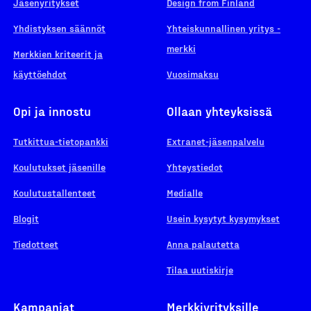
Jäsenyritykset
Design from Finland
Yhdistyksen säännöt
Yhteiskunnallinen yritys -
merkki
Merkkien kriteerit ja
käyttöehdot
Vuosimaksu
Opi ja innostu
Ollaan yhteyksissä
Tutkittua-tietopankki
Extranet-jäsenpalvelu
Koulutukset jäsenille
Yhteystiedot
Koulutustallenteet
Medialle
Blogit
Usein kysytyt kysymykset
Tiedotteet
Anna palautetta
Tilaa uutiskirje
Kampanjat
Merkkiyrityksille