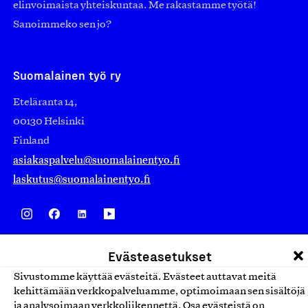
elinvoimaista yhteiskuntaa. Me rakastamme työtä!
Sanoimmeko sen jo?
Suomalainen työ ry
Eteläranta 14,
00130 Helsinki
Finland
asiakaspalvelu@suomalainentyo.fi
laskutus@suomalainentyo.fi
Avainlippu
Evästeasetukset
Sivustomme käyttää evästeitä. Evästeet auttavat meitä
kehittämään verkkopalveluamme, optimoimaan sen sisältöjä
ja analysoimaan verkkoliikennettä. Osa evästeistä on