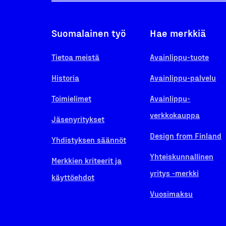
Suomalainen työ
Hae merkkiä
Tietoa meistä
Avainlippu-tuote
Historia
Avainlippu-palvelu
Toimielimet
Avainlippu-
verkkokauppa
Jäsenyritykset
Design from Finland
Yhdistyksen säännöt
Yhteiskunnallinen
Merkkien kriteerit ja
yritys -merkki
käyttöehdot
Vuosimaksu