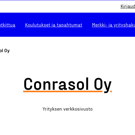
Kirjau
utkittua
Koulutukset ja tapahtumat
Merkki- ja yrityshak
ol Oy
Conrasol Oy
Yrityksen verkkosivusto