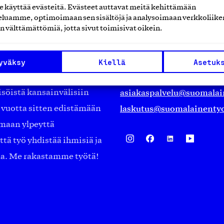
käyttää evästeitä. Evästeet auttavat meitä kehittämään
luamme, optimoimaan sen sisältöjä ja analysoimaan verkkoliike
Suomalainen työ ry
n välttämättömiä, jotta sivut toimisivat oikein.
Eteläranta 14,
työmarkkinajärjestöistä
00130 Helsinki
yväksy
Kiellä
Asetuk
ko suomalaisen
Finland
asiakaspalvelu@suomalai
isöistä kansainvälisiin
laskutus@suomalainentyo
0 vuotta sitten edistämään
amaan ylpeyttä
ä työ yhdistää ihmisiä ja
aa. Me rakastamme työtä!