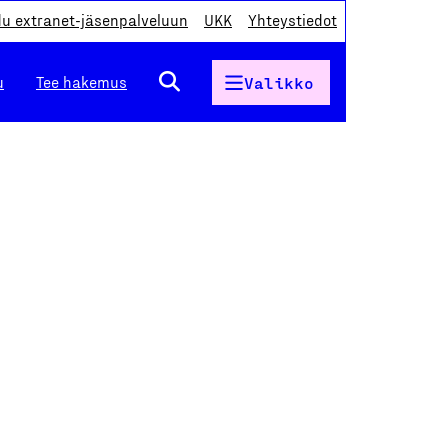
du extranet-jäsenpalveluun
UKK
Yhteystiedot
u
Tee hakemus
Valikko