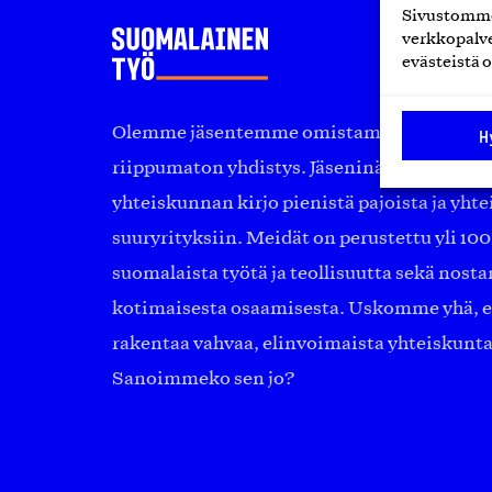
Sivustomme 
verkkopalve
evästeistä o
Olemme jäsentemme omistama puolueeton, 
H
riippumaton yhdistys. Jäseninämme on ko
yhteiskunnan kirjo pienistä pajoista ja yhte
suuryrityksiin. Meidät on perustettu yli 10
suomalaista työtä ja teollisuutta sekä nost
kotimaisesta osaamisesta. Uskomme yhä, ett
rakentaa vahvaa, elinvoimaista yhteiskunt
Sanoimmeko sen jo?