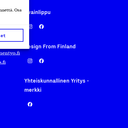
nnettä. Osa
Avainlippu
set
Design From Finland
nentyo.fi
.fi
Yhteiskunnallinen Yritys -
merkki