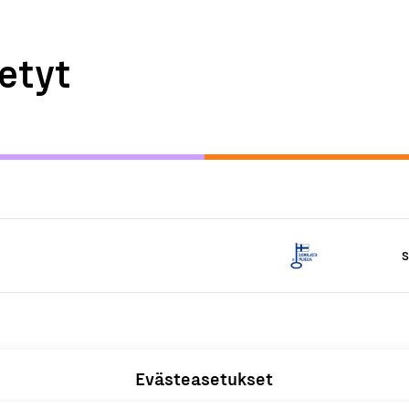
etyt
S
Evästeasetukset