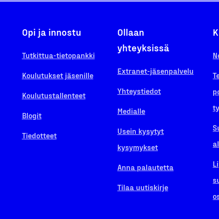
Opi ja innostu
Ollaan
K
yhteyksissä
Tutkittua-tietopankki
N
Extranet-jäsenpalvelu
Koulutukset jäsenille
T
Yhteystiedot
p
Koulutustallenteet
t
Medialle
Blogit
S
Usein kysytyt
Tiedotteet
a
kysymykset
L
Anna palautetta
s
Tilaa uutiskirje
o