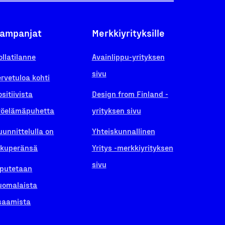
ampanjat
Merkkiyrityksille
ollatilanne
Avainlippu-yrityksen
sivu
ervetuloa kohti
ositiivista
Design from Finland -
yöelämäpuhetta
yrityksen sivu
uunnittelulla on
Yhteiskunnallinen
lkuperänsä
Yritys -merkkiyrityksen
sivu
iputetaan
uomalaista
saamista