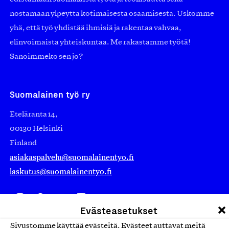
nostamaan ylpeyttä kotimaisesta osaamisesta. Uskomme
yhä, että työ yhdistää ihmisiä ja rakentaa vahvaa,
elinvoimaista yhteiskuntaa. Me rakastamme työtä!
Sanoimmeko sen jo?
Suomalainen työ ry
Eteläranta 14,
00130 Helsinki
Finland
asiakaspalvelu@suomalainentyo.fi
laskutus@suomalainentyo.fi
Evästeasetukset
Avainlippu
Sivustomme käyttää evästeitä. Evästeet auttavat meitä