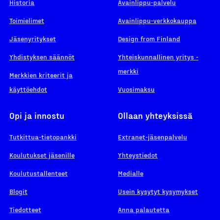
Historia
Avainlippu-palvelu
Toimielimet
Avainlippu-verkkokauppa
Jäsenyritykset
Design from Finland
Yhdistyksen säännöt
Yhteiskunnallinen yritys -
merkki
Merkkien kriteerit ja
käyttöehdot
Vuosimaksu
Opi ja innostu
Ollaan yhteyksissä
Tutkittua-tietopankki
Extranet-jäsenpalvelu
Koulutukset jäsenille
Yhteystiedot
Koulutustallenteet
Medialle
Blogit
Usein kysytyt kysymykset
Tiedotteet
Anna palautetta