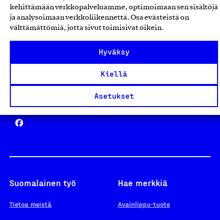
kehittämään verkkopalveluamme, optimoimaan sen sisältöjä
ja analysoimaan verkkoliikennettä. Osa evästeistä on
välttämättömiä, jotta sivut toimisivat oikein.
Design From Finland
Hyväksy
Kiellä
Asetukset
Yhteiskunnallinen Yritys -merkki
Suomalainen työ
Hae merkkiä
Tietoa meistä
Avainlippu-tuote