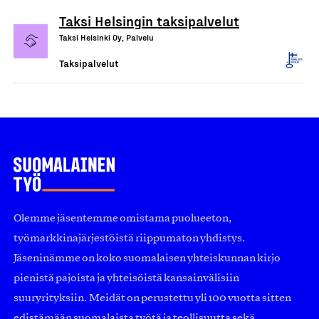
Taksi Helsingin taksipalvelut
Taksi Helsinki Oy, Palvelu
Taksipalvelut
Olemme jäsentemme omistama puolueeton,
työmarkkinajärjestöistä riippumaton yhdistys.
Jäseninämme on koko suomalaisen yhteiskunnan kirjo
pienistä pajoista ja yhteisöistä kansainvälisiin
suuryrityksiin. Meidät on perustettu yli 100 vuotta sitten
edistämään suomalaista työtä ja teollisuutta sekä