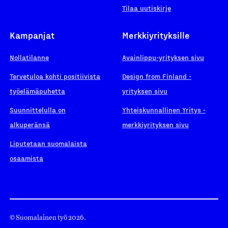
Tilaa uutiskirje
Kampanjat
Merkkiyrityksille
Nollatilanne
Avainlippu-yrityksen sivu
Tervetuloa kohti positiivista
Design from Finland -
työelämäpuhetta
yrityksen sivu
Suunnittelulla on
Yhteiskunnallinen Yritys -
alkuperänsä
merkkiyrityksen sivu
Liputetaan suomalaista
osaamista
© Suomalainen työ 2026.