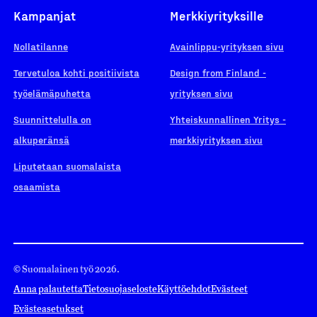
Kampanjat
Merkkiyrityksille
Nollatilanne
Avainlippu-yrityksen sivu
Tervetuloa kohti positiivista
Design from Finland -
työelämäpuhetta
yrityksen sivu
Suunnittelulla on
Yhteiskunnallinen Yritys -
alkuperänsä
merkkiyrityksen sivu
Liputetaan suomalaista
osaamista
© Suomalainen työ 2026.
Anna palautetta
Tietosuojaseloste
Käyttöehdot
Evästeet
Evästeasetukset