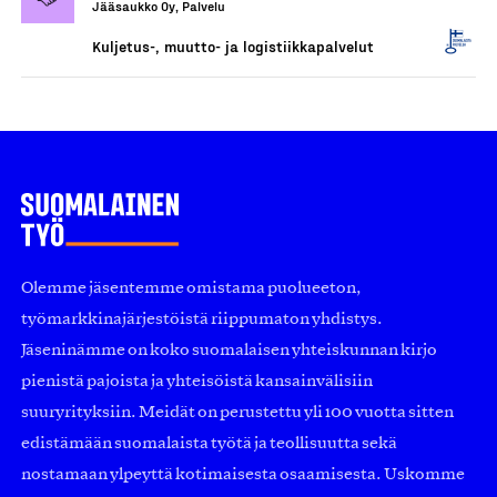
Jääsaukko Oy, Palvelu
Kuljetus-, muutto- ja logistiikkapalvelut
Olemme jäsentemme omistama puolueeton,
työmarkkinajärjestöistä riippumaton yhdistys.
Jäseninämme on koko suomalaisen yhteiskunnan kirjo
pienistä pajoista ja yhteisöistä kansainvälisiin
suuryrityksiin. Meidät on perustettu yli 100 vuotta sitten
edistämään suomalaista työtä ja teollisuutta sekä
nostamaan ylpeyttä kotimaisesta osaamisesta. Uskomme