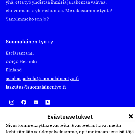
yhä, että työ yhdistää ihmisiä ja rakentaa vahvaa,
elinvoimaista yhteiskuntaa. Me rakastamme työtä!
Sanoimmeko sen jo?
Suomalainen työ ry
Eteläranta 14,
00130 Helsinki
Finland
asiakaspalvelu@suomalainentyo.fi
laskutus@suomalainentyo.fi
Evästeasetukset
Avainlippu
Sivustomme käyttää evästeitä. Evästeet auttavat meitä
kehittämään verkkopalveluamme, optimoimaan sen sisältöjä