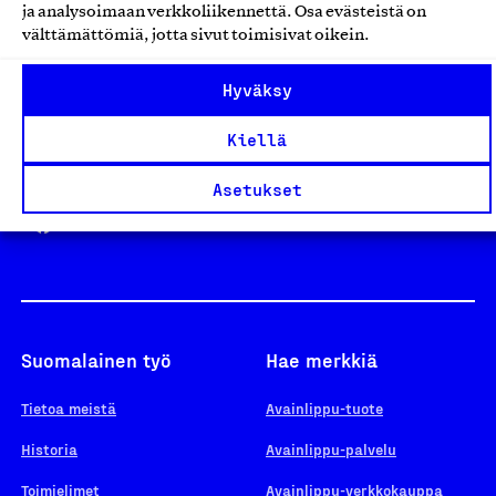
ja analysoimaan verkkoliikennettä. Osa evästeistä on
välttämättömiä, jotta sivut toimisivat oikein.
Design From Finland
Hyväksy
Kiellä
Yhteiskunnallinen Yritys -merkki
Asetukset
Suomalainen työ
Hae merkkiä
Tietoa meistä
Avainlippu-tuote
Historia
Avainlippu-palvelu
Toimielimet
Avainlippu-verkkokauppa