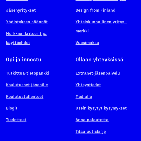
Jäsenyritykset
Design from Finland
Yhdistyksen säännöt
Yhteiskunnallinen yritys -
merkki
Merkkien kriteerit ja
käyttöehdot
Vuosimaksu
Opi ja innostu
Ollaan yhteyksissä
Tutkittua-tietopankki
Extranet-jäsenpalvelu
Koulutukset jäsenille
Yhteystiedot
Koulutustallenteet
Medialle
Blogit
Usein kysytyt kysymykset
Tiedotteet
Anna palautetta
Tilaa uutiskirje