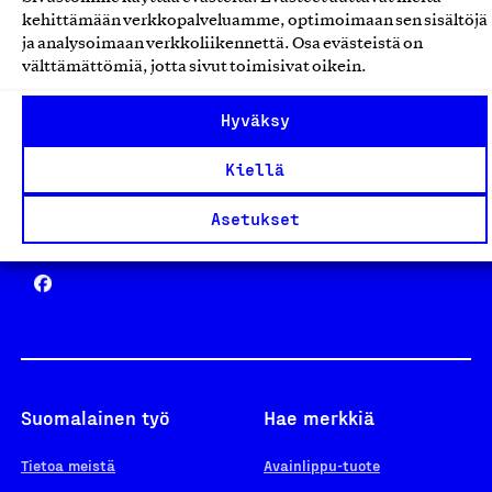
Avainlippu
kehittämään verkkopalveluamme, optimoimaan sen sisältöjä
ja analysoimaan verkkoliikennettä. Osa evästeistä on
välttämättömiä, jotta sivut toimisivat oikein.
Design From Finland
Hyväksy
Kiellä
Asetukset
Yhteiskunnallinen Yritys -merkki
Suomalainen työ
Hae merkkiä
Tietoa meistä
Avainlippu-tuote