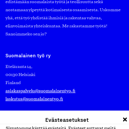
edistämään suomalaista työtä ja teollisuutta sekä
nostamaan ylpeyttä kotimaisesta osaamisesta. Uskomme
yhä, että työ yhdistää ihmisiä ja rakentaa vahvaa,
elinvoimaista yhteiskuntaa. Me rakastamme työtä!
Sanoimmeko sen jo?
Suomalainen työ ry
Eteläranta 14,
00130 Helsinki
Finland
asiakaspalvelu@suomalainentyo.fi
laskutus@suomalainentyo.fi
Evästeasetukset
Sivustomme käyttää evästeitä. Evästeet auttavat meitä