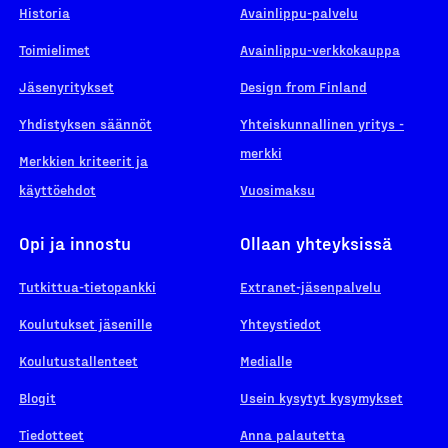
Historia
Avainlippu-palvelu
Toimielimet
Avainlippu-verkkokauppa
Jäsenyritykset
Design from Finland
Yhdistyksen säännöt
Yhteiskunnallinen yritys -
merkki
Merkkien kriteerit ja
käyttöehdot
Vuosimaksu
Opi ja innostu
Ollaan yhteyksissä
Tutkittua-tietopankki
Extranet-jäsenpalvelu
Koulutukset jäsenille
Yhteystiedot
Koulutustallenteet
Medialle
Blogit
Usein kysytyt kysymykset
Tiedotteet
Anna palautetta