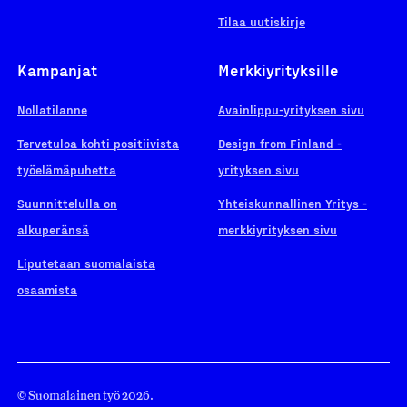
Tilaa uutiskirje
Kampanjat
Merkkiyrityksille
Nollatilanne
Avainlippu-yrityksen sivu
Tervetuloa kohti positiivista
Design from Finland -
työelämäpuhetta
yrityksen sivu
Suunnittelulla on
Yhteiskunnallinen Yritys -
alkuperänsä
merkkiyrityksen sivu
Liputetaan suomalaista
osaamista
© Suomalainen työ 2026.