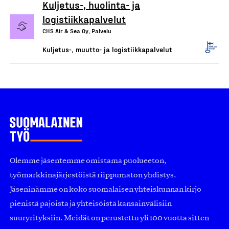
Kuljetus-, huolinta- ja
logistiikkapalvelut
CHS Air & Sea Oy, Palvelu
Kuljetus-, muutto- ja logistiikkapalvelut
Olemme jäsentemme omistama puolueeton,
työmarkkinajärjestöistä riippumaton yhdistys.
Jäseninämme on koko suomalaisen yhteiskunnan kirjo
pienistä pajoista ja yhteisöistä kansainvälisiin
suuryrityksiin. Meidät on perustettu yli 100 vuotta sitten