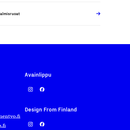
almisruoat
Avainlippu
Design From Finland
nentyo.fi
.fi