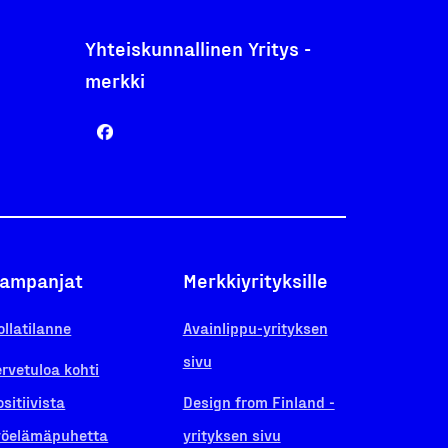
Yhteiskunnallinen Yritys -
merkki
ampanjat
Merkkiyrityksille
ollatilanne
Avainlippu-yrityksen
sivu
ervetuloa kohti
ositiivista
Design from Finland -
yöelämäpuhetta
yrityksen sivu