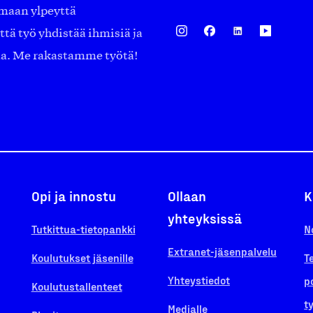
amaan ylpeyttä
ä työ yhdistää ihmisiä ja
aa. Me rakastamme työtä!
Opi ja innostu
Ollaan
K
yhteyksissä
Tutkittua-tietopankki
N
Extranet-jäsenpalvelu
Koulutukset jäsenille
T
Yhteystiedot
p
Koulutustallenteet
t
Medialle