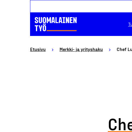
T
Etusivu
Merkki- ja yrityshaku
Chef Lu
Che