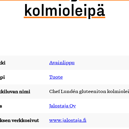
kolmioleipä
ki
Avainlippu
pi
Tuote
kiluvan nimi
Chef Lundén gluteeniton kolmiole
s
Jalostaja Oy
yksen verkkosivut
www.jalostaja.fi