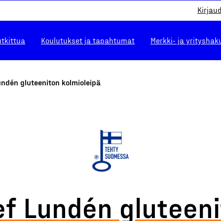
Kirjau
utkittua
Koulutukset ja tapahtumat
Merkki- ja yrityshak
ndén gluteeniton kolmioleipä
f Lundén gluteen