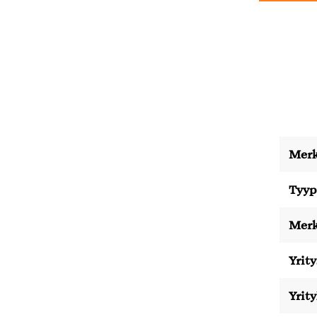
Merk
Tyyp
Merk
Yrity
Yrit