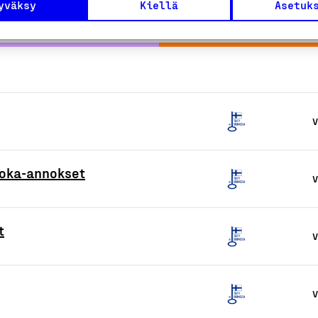
yväksy
Kiellä
Asetuk
V
uoka-annokset
V
t
V
V