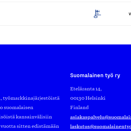
V
Suomalainen työ ry
Eteläranta 14,
työmarkkinajärjestöistä
00130 Helsinki
ko suomalaisen
Finland
asiakaspalvelu@suomalai
isöistä kansainvälisiin
laskutus@suomalainentyo
0 vuotta sitten edistämään