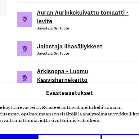
Auran Aurinkokuivattu tomaatti -
levite
Jalostaja Oy, Tuote
Jalostaja lihasäilykkeet
Jalostaja Oy, Tuote
Arkisoppa - Luomu
Kasvishernekeitto
Jalostaja Oy, Tuote
Evästeasetukset
käyttää evästeitä. Evästeet auttavat meitä kehittämään
luamme, optimoimaan sen sisältöjä ja analysoimaan verkkoliike
n välttämättömiä, jotta sivut toimisivat oikein.
uotteet tai