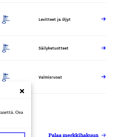
Levitteet ja öljyt
Säilyketuotteet
Valmisruoat
nnettä. Osa
Palaa merkkihakuun