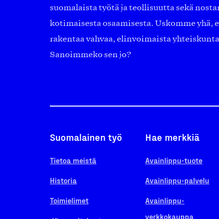
suomalaista työtä ja teollisuutta sekä nost
kotimaisesta osaamisesta. Uskomme yhä, ett
rakentaa vahvaa, elinvoimaista yhteiskunt
Sanoimmeko sen jo?
Suomalainen työ
Hae merkkiä
Tietoa meistä
Avainlippu-tuote
Historia
Avainlippu-palvelu
Toimielimet
Avainlippu-
verkkokauppa