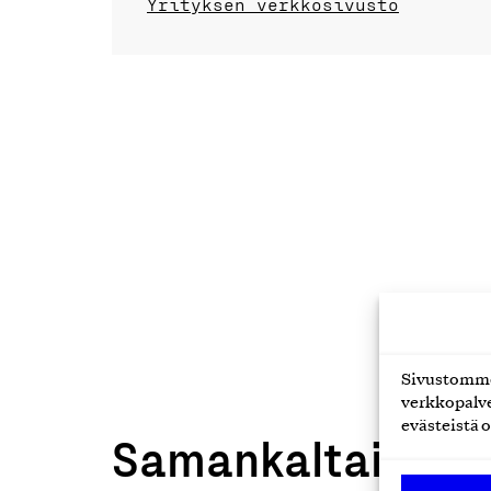
Yrityksen verkkosivusto
Sivustomme 
verkkopalve
evästeistä o
Samankaltaiset t