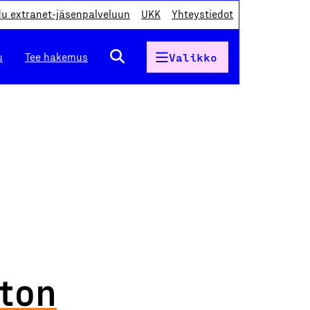
du extranet-jäsenpalveluun
UKK
Yhteystiedot
u
Tee hakemus
Valikko
iton