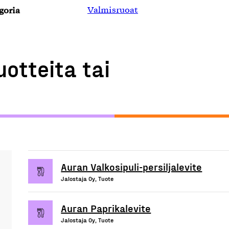
goria
Valmisruoat
uotteita tai
Auran Valkosipuli-persiljalevite
Jalostaja Oy, Tuote
Auran Paprikalevite
Jalostaja Oy, Tuote