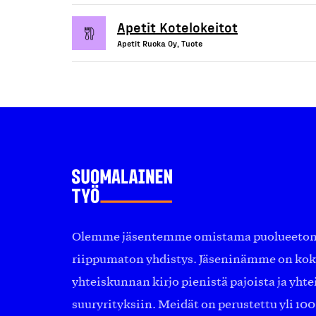
Apetit Kotelokeitot
Apetit Ruoka Oy, Tuote
Olemme jäsentemme omistama puolueeton, 
riippumaton yhdistys. Jäseninämme on ko
yhteiskunnan kirjo pienistä pajoista ja yhte
suuryrityksiin. Meidät on perustettu yli 10