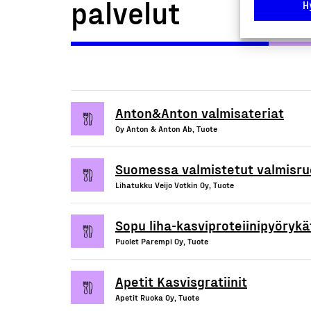
palvelut
H
Anton&Anton valmisateriat
Oy Anton & Anton Ab, Tuote
Suomessa valmistetut valmisr
Lihatukku Veijo Votkin Oy, Tuote
Sopu liha-kasviproteiinipyörykä
Puolet Parempi Oy, Tuote
Apetit Kasvisgratiinit
Apetit Ruoka Oy, Tuote