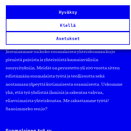
Hyväksy
Kiellä
Olemme jäsentemme omistama puolueeton,
Asetukset
työmarkkinajärjestöistä riippumaton yhdistys.
Jäseninämme on koko suomalaisen yhteiskunnan kirjo
pienistä pajoista ja yhteisöistä kansainvälisiin
suuryrityksiin. Meidät on perustettu yli 100 vuotta sitten
edistämään suomalaista työtä ja teollisuutta sekä
nostamaan ylpeyttä kotimaisesta osaamisesta. Uskomme
yhä, että työ yhdistää ihmisiä ja rakentaa vahvaa,
elinvoimaista yhteiskuntaa. Me rakastamme työtä!
Sanoimmeko sen jo?
Suomalainen työ ry