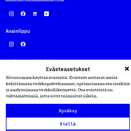
Avainlippu
Design From Finland
Evästeasetukset
Sivustomme käyttää evästeitä. Evästeet auttavat meitä
kehittämään verkkopalveluamme, optimoimaan sen sisältöjä
ja analysoimaan verkkoliikennettä. Osa evästeistä on
Yhteiskunnallinen Yritys -merkki
välttämättömiä, jotta sivut toimisivat oikein.
Hyväksy
Kiellä