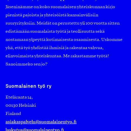
Jäseninämme on koko suomalaisen yhteiskunnan kirjo
pienistä pajoista ja yhteisöistä kansainvälisiin
suuryrityksiin. Meidät on perustettu yli 100 vuotta sitten
edistämään suomalaista työtä ja teollisuutta sekä
nostamaan ylpeyttä kotimaisesta osaamisesta. Uskomme
yhä, että työ yhdistää ihmisiä ja rakentaa vahvaa,
elinvoimaista yhteiskuntaa. Me rakastamme työtä!
Sanoimmeko sen jo?
Suomalainen työ ry
Eteläranta 14,
00130 Helsinki
Finland
asiakaspalvelu@suomalainentyo.fi
laskutus@suomalainentyo.fi