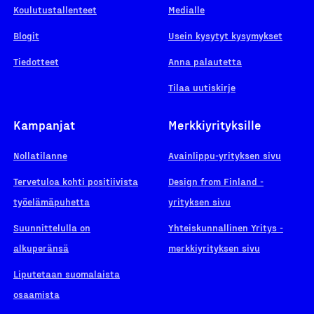
Koulutustallenteet
Medialle
Blogit
Usein kysytyt kysymykset
Tiedotteet
Anna palautetta
Tilaa uutiskirje
Kampanjat
Merkkiyrityksille
Nollatilanne
Avainlippu-yrityksen sivu
Tervetuloa kohti positiivista
Design from Finland -
työelämäpuhetta
yrityksen sivu
Suunnittelulla on
Yhteiskunnallinen Yritys -
alkuperänsä
merkkiyrityksen sivu
Liputetaan suomalaista
osaamista