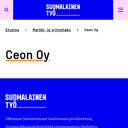
Etusivu
Merkki- ja yrityshaku
Ceon Oy
Ceon Oy
Olemme jäsentemme omistama puolueeton,
työmarkkinajärjestöistä riippumaton yhdistys.