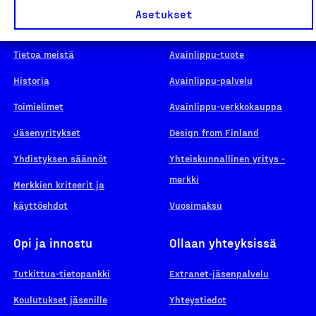
Asetukset
Suomalainen työ
Hae merkkiä
Tietoa meistä
Avainlippu-tuote
Historia
Avainlippu-palvelu
Toimielimet
Avainlippu-verkkokauppa
Jäsenyritykset
Design from Finland
Yhdistyksen säännöt
Yhteiskunnallinen yritys -
merkki
Merkkien kriteerit ja
käyttöehdot
Vuosimaksu
Opi ja innostu
Ollaan yhteyksissä
Tutkittua-tietopankki
Extranet-jäsenpalvelu
Koulutukset jäsenille
Yhteystiedot