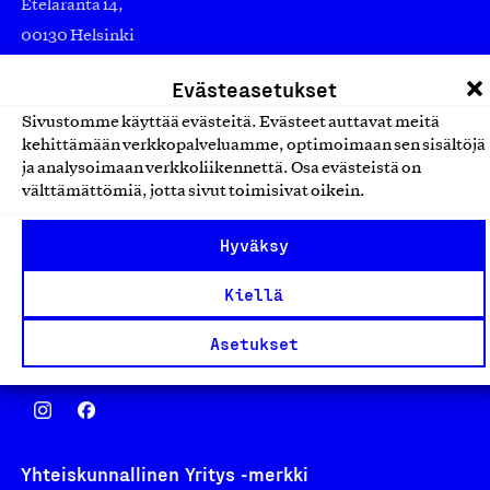
Eteläranta 14,
00130 Helsinki
Finland
Evästeasetukset
asiakaspalvelu@suomalainentyo.fi
Sivustomme käyttää evästeitä. Evästeet auttavat meitä
laskutus@suomalainentyo.fi
kehittämään verkkopalveluamme, optimoimaan sen sisältöjä
ja analysoimaan verkkoliikennettä. Osa evästeistä on
välttämättömiä, jotta sivut toimisivat oikein.
Avainlippu
Hyväksy
Kiellä
Asetukset
Design From Finland
Yhteiskunnallinen Yritys -merkki