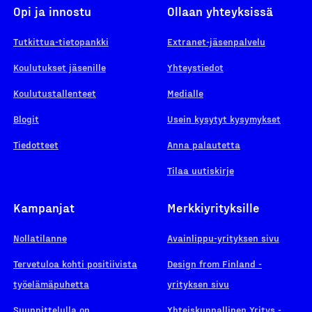
Opi ja innostu
Ollaan yhteyksissä
Tutkittua-tietopankki
Extranet-jäsenpalvelu
Koulutukset jäsenille
Yhteystiedot
Koulutustallenteet
Medialle
Blogit
Usein kysytyt kysymykset
Tiedotteet
Anna palautetta
Tilaa uutiskirje
Kampanjat
Merkkiyrityksille
Nollatilanne
Avainlippu-yrityksen sivu
Tervetuloa kohti positiivista
Design from Finland -
työelämäpuhetta
yrityksen sivu
Suunnittelulla on
Yhteiskunnallinen Yritys -