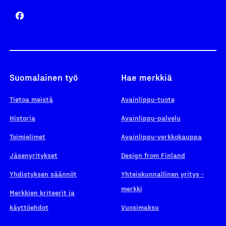
Suomalainen työ
Hae merkkiä
Tietoa meistä
Avainlippu-tuote
Historia
Avainlippu-palvelu
Toimielimet
Avainlippu-verkkokauppa
Jäsenyritykset
Design from Finland
Yhdistyksen säännöt
Yhteiskunnallinen yritys -
merkki
Merkkien kriteerit ja
käyttöehdot
Vuosimaksu