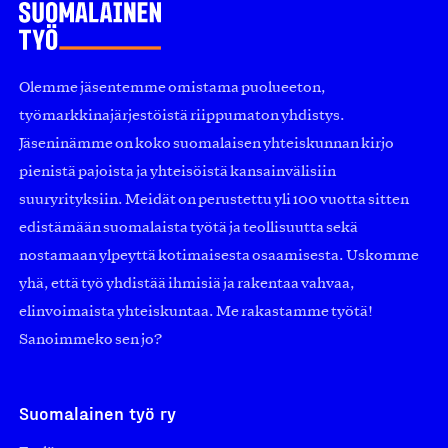
Olemme jäsentemme omistama puolueeton,
työmarkkinajärjestöistä riippumaton yhdistys.
Jäseninämme on koko suomalaisen yhteiskunnan kirjo
pienistä pajoista ja yhteisöistä kansainvälisiin
suuryrityksiin. Meidät on perustettu yli 100 vuotta sitten
edistämään suomalaista työtä ja teollisuutta sekä
nostamaan ylpeyttä kotimaisesta osaamisesta. Uskomme
yhä, että työ yhdistää ihmisiä ja rakentaa vahvaa,
elinvoimaista yhteiskuntaa. Me rakastamme työtä!
Sanoimmeko sen jo?
Suomalainen työ ry