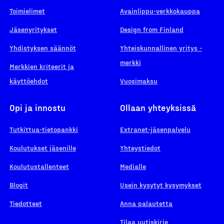
Toimielimet
Avainlippu-verkkokauppa
Jäsenyritykset
Design from Finland
Yhdistyksen säännöt
Yhteiskunnallinen yritys -
merkki
Merkkien kriteerit ja
käyttöehdot
Vuosimaksu
Opi ja innostu
Ollaan yhteyksissä
Tutkittua-tietopankki
Extranet-jäsenpalvelu
Koulutukset jäsenille
Yhteystiedot
Koulutustallenteet
Medialle
Blogit
Usein kysytyt kysymykset
Tiedotteet
Anna palautetta
Tilaa uutiskirje