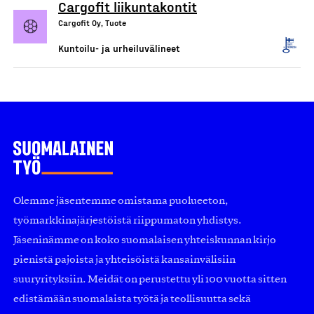
Cargofit liikuntakontit
Cargofit Oy, Tuote
Kuntoilu- ja urheiluvälineet
Olemme jäsentemme omistama puolueeton,
työmarkkinajärjestöistä riippumaton yhdistys.
Jäseninämme on koko suomalaisen yhteiskunnan kirjo
pienistä pajoista ja yhteisöistä kansainvälisiin
suuryrityksiin. Meidät on perustettu yli 100 vuotta sitten
edistämään suomalaista työtä ja teollisuutta sekä