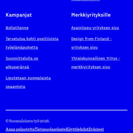
Kampanjat
Merkkiyrityksille
Nollatilanne
Avainlippu-yrityksen sivu
Tervetuloa kohti positiivista
Design from Finland -
työelämäpuhetta
yrityksen sivu
Suunnittelulla on
Yhteiskunnallinen Yritys -
alkuperänsä
merkkiyrityksen sivu
Liputetaan suomalaista
osaamista
© Suomalainen työ 2026.
Anna palautetta
Tietosuojaseloste
Käyttöehdot
Evästeet