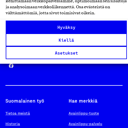
kehittämään verkkopalveluamme, optimoimaan sen sisältöjä
ja analysoimaan verkkoliikennettä. Osa evästeistä on
välttämättömiä, jotta sivut toimisivat oikein.
Design From Finland
Hyväksy
Kiellä
Yhteiskunnallinen Yritys -merkki
Asetukset
Suomalainen työ
Hae merkkiä
Tietoa meistä
Avainlippu-tuote
Historia
Avainlippu-palvelu