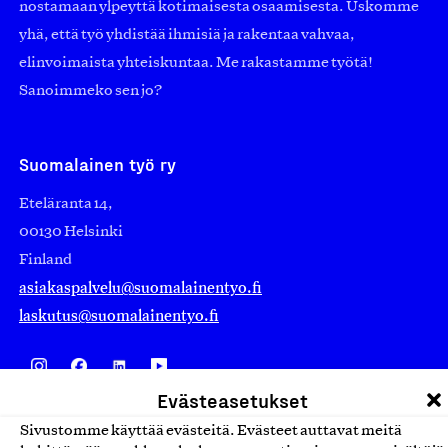
nostamaan ylpeyttä kotimaisesta osaamisesta. Uskomme
yhä, että työ yhdistää ihmisiä ja rakentaa vahvaa,
elinvoimaista yhteiskuntaa. Me rakastamme työtä!
Sanoimmeko sen jo?
Suomalainen työ ry
Eteläranta 14,
00130 Helsinki
Finland
asiakaspalvelu@suomalainentyo.fi
laskutus@suomalainentyo.fi
Evästeasetukset
Avainlippu
Sivustomme käyttää evästeitä. Evästeet auttavat meitä