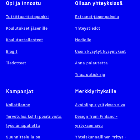
Opi ja innostu
Ollaan yhteyksissä
Tutkittua-tietopankki
Extranet-jäsenpalvelu
Koulutukset jäsenille
Yhteystiedot
Koulutustallenteet
Medialle
Blogit
Usein kysytyt kysymykset
Tiedotteet
Anna palautetta
Tilaa uutiskirje
Kampanjat
Merkkiyrityksille
Nollatilanne
Avainlippu-yrityksen sivu
Tervetuloa kohti positiivista
Design from Finland -
työelämäpuhetta
yrityksen sivu
Suunnittelulla on
Yhteiskunnallinen Yritys -