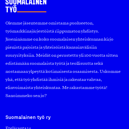
Olemme jäsentemme omistama puolueeton,
työmarkkinajärjestöistä riippumaton yhdistys.
Jäseninämme on koko suomalaisen yhteiskunnan kirjo
pienistä pajoista ja yhteisöistä kansainvälisiin
suuryrityksiin. Meidät on perustettu yli 100 vuotta sitten
edistämään suomalaista työtä ja teollisuutta sekä
nostamaan ylpeyttä kotimaisesta osaamisesta. Uskomme
yhä, että työ yhdistää ihmisiä ja rakentaa vahvaa,
elinvoimaista yhteiskuntaa. Me rakastamme työtä!
Sanoimmeko sen jo?
Suomalainen työ ry
Eteläranta 14,