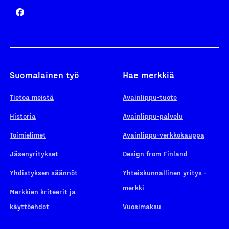
Suomalainen työ
Hae merkkiä
Tietoa meistä
Avainlippu-tuote
Historia
Avainlippu-palvelu
Toimielimet
Avainlippu-verkkokauppa
Jäsenyritykset
Design from Finland
Yhdistyksen säännöt
Yhteiskunnallinen yritys -
merkki
Merkkien kriteerit ja
käyttöehdot
Vuosimaksu