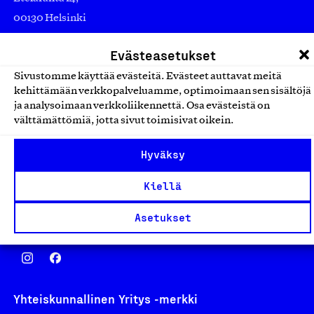
00130 Helsinki
Finland
Evästeasetukset
asiakaspalvelu@suomalainentyo.fi
laskutus@suomalainentyo.fi
Sivustomme käyttää evästeitä. Evästeet auttavat meitä
kehittämään verkkopalveluamme, optimoimaan sen sisältöjä
ja analysoimaan verkkoliikennettä. Osa evästeistä on
välttämättömiä, jotta sivut toimisivat oikein.
Avainlippu
Hyväksy
Kiellä
Asetukset
Design From Finland
Yhteiskunnallinen Yritys -merkki