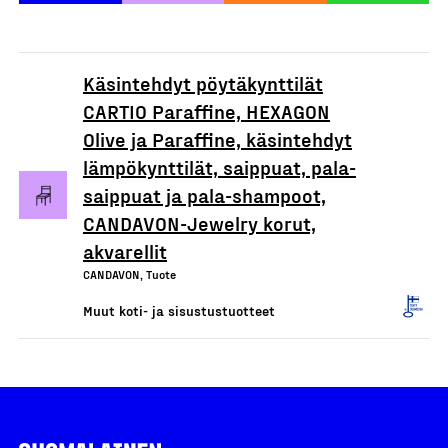
Käsintehdyt pöytäkynttilät
CARTIO Paraffine, HEXAGON
Olive ja Paraffine, käsintehdyt
lämpökynttilät, saippuat, pala-
saippuat ja pala-shampoot,
CANDAVON-Jewelry korut,
akvarellit
CANDAVON, Tuote
Muut koti- ja sisustustuotteet