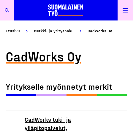
Etusivu
Merkki- ja yrityshaku
CadWorks Oy
CadWorks Oy
Yritykselle myönnetyt merkit
CadWorks tuki- ja
ylläpitopalvelut,