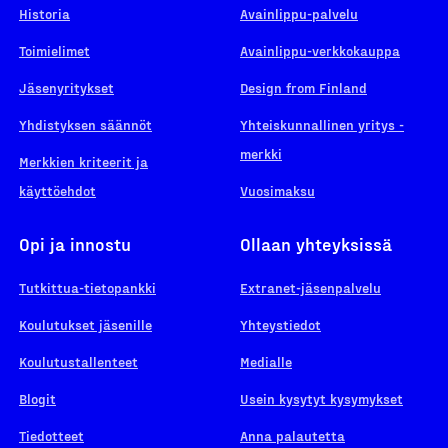
Historia
Avainlippu-palvelu
Toimielimet
Avainlippu-verkkokauppa
Jäsenyritykset
Design from Finland
Yhdistyksen säännöt
Yhteiskunnallinen yritys -
merkki
Merkkien kriteerit ja
käyttöehdot
Vuosimaksu
Opi ja innostu
Ollaan yhteyksissä
Tutkittua-tietopankki
Extranet-jäsenpalvelu
Koulutukset jäsenille
Yhteystiedot
Koulutustallenteet
Medialle
Blogit
Usein kysytyt kysymykset
Tiedotteet
Anna palautetta