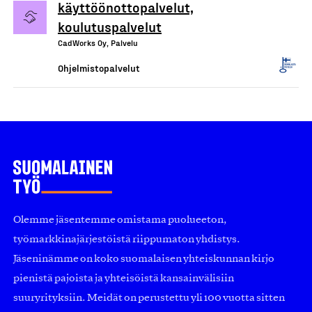
käyttöönottopalvelut,
koulutuspalvelut
CadWorks Oy, Palvelu
Ohjelmistopalvelut
Olemme jäsentemme omistama puolueeton,
työmarkkinajärjestöistä riippumaton yhdistys.
Jäseninämme on koko suomalaisen yhteiskunnan kirjo
pienistä pajoista ja yhteisöistä kansainvälisiin
suuryrityksiin. Meidät on perustettu yli 100 vuotta sitten