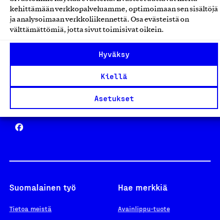
Avainlippu
kehittämään verkkopalveluamme, optimoimaan sen sisältöjä
ja analysoimaan verkkoliikennettä. Osa evästeistä on
välttämättömiä, jotta sivut toimisivat oikein.
Design From Finland
Hyväksy
Kiellä
Asetukset
Yhteiskunnallinen Yritys -merkki
Suomalainen työ
Hae merkkiä
Tietoa meistä
Avainlippu-tuote