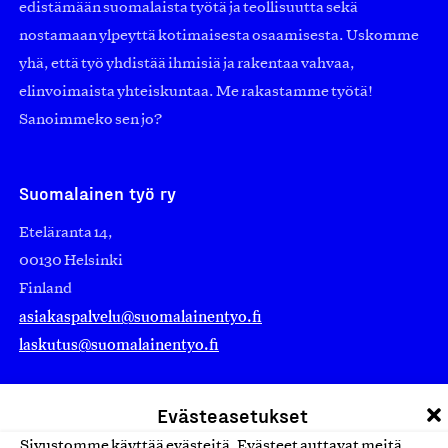
edistämään suomalaista työtä ja teollisuutta sekä
nostamaan ylpeyttä kotimaisesta osaamisesta. Uskomme
yhä, että työ yhdistää ihmisiä ja rakentaa vahvaa,
elinvoimaista yhteiskuntaa. Me rakastamme työtä!
Sanoimmeko sen jo?
Suomalainen työ ry
Eteläranta 14,
00130 Helsinki
Finland
asiakaspalvelu@suomalainentyo.fi
laskutus@suomalainentyo.fi
Evästeasetukset
Sivustomme käyttää evästeitä. Evästeet auttavat meitä