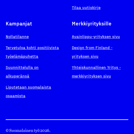
Tilaa uutiskirje
Kampanjat
Merkkiyrityksille
Nollatilanne
Avainlippu-yrityksen sivu
Tervetuloa kohti positiivista
Design from Finland -
työelämäpuhetta
yrityksen sivu
Suunnittelulla on
Yhteiskunnallinen Yritys -
alkuperänsä
merkkiyrityksen sivu
Liputetaan suomalaista
osaamista
© Suomalainen työ 2026.