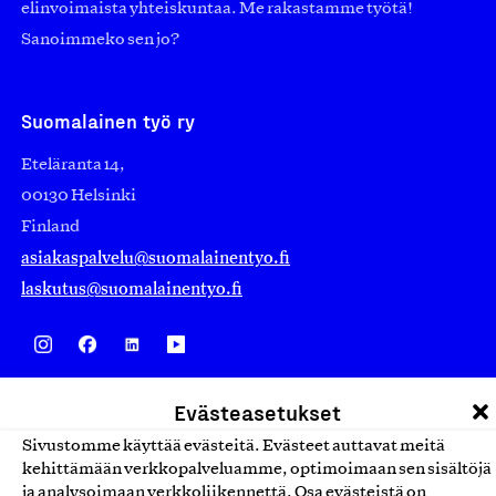
elinvoimaista yhteiskuntaa. Me rakastamme työtä!
Sanoimmeko sen jo?
Suomalainen työ ry
Eteläranta 14,
00130 Helsinki
Finland
asiakaspalvelu@suomalainentyo.fi
laskutus@suomalainentyo.fi
Avainlippu
Evästeasetukset
Sivustomme käyttää evästeitä. Evästeet auttavat meitä
kehittämään verkkopalveluamme, optimoimaan sen sisältöjä
ja analysoimaan verkkoliikennettä. Osa evästeistä on