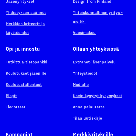
Jäsenyritykset
Design from Finland
Yhdistyksen säännöt
Yhteiskunnallinen yritys -
merkki
Merkkien kriteerit ja
käyttöehdot
Vuosimaksu
Opi ja innostu
Ollaan yhteyksissä
Tutkittua-tietopankki
Extranet-jäsenpalvelu
Koulutukset jäsenille
Yhteystiedot
Koulutustallenteet
Medialle
Blogit
Usein kysytyt kysymykset
Tiedotteet
Anna palautetta
Tilaa uutiskirje
Kampanjat
Merkkiyrityksille