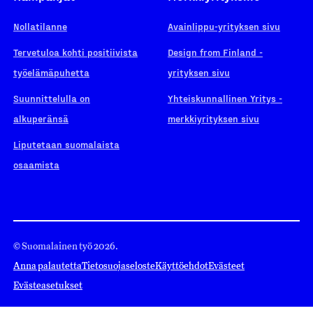
Nollatilanne
Avainlippu-yrityksen sivu
Tervetuloa kohti positiivista
Design from Finland -
työelämäpuhetta
yrityksen sivu
Suunnittelulla on
Yhteiskunnallinen Yritys -
alkuperänsä
merkkiyrityksen sivu
Liputetaan suomalaista
osaamista
© Suomalainen työ 2026.
Anna palautetta
Tietosuojaseloste
Käyttöehdot
Evästeet
Evästeasetukset