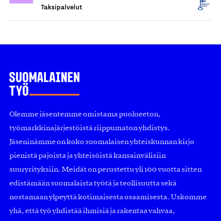
Taksipalvelut
Olemme jäsentemme omistama puolueeton,
työmarkkinajärjestöistä riippumaton yhdistys.
Jäseninämme on koko suomalaisen yhteiskunnan kirjo
pienistä pajoista ja yhteisöistä kansainvälisiin
suuryrityksiin. Meidät on perustettu yli 100 vuotta sitten
edistämään suomalaista työtä ja teollisuutta sekä
nostamaan ylpeyttä kotimaisesta osaamisesta. Uskomme
yhä, että työ yhdistää ihmisiä ja rakentaa vahvaa,