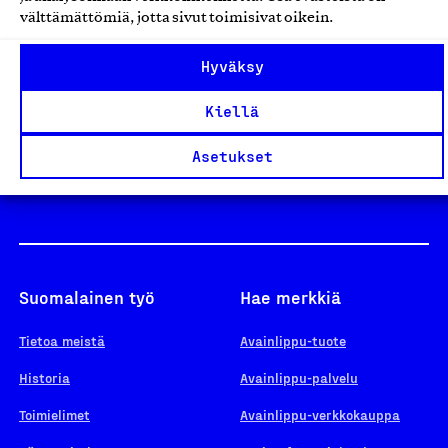
välttämättömiä, jotta sivut toimisivat oikein.
Design From Finland
Hyväksy
Kiellä
Yhteiskunnallinen Yritys -merkki
Asetukset
Suomalainen työ
Hae merkkiä
Tietoa meistä
Avainlippu-tuote
Historia
Avainlippu-palvelu
Toimielimet
Avainlippu-verkkokauppa