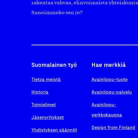
rakentaa vahvaa, elinvoimaista yhteiskunt
Sanoimmeko sen jo?
Suomalainen työ
Hae merkkiä
Tietoa meistä
Avainlippu-tuote
Historia
Avainlippu-palvelu
Toimielimet
Avainlippu-
verkkokauppa
Jäsenyritykset
Design from Finland
Yhdistyksen säännöt