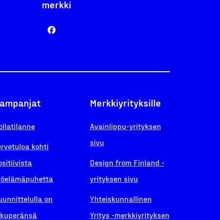
merkki
ampanjat
Merkkiyrityksille
ollatilanne
Avainlippu-yrityksen
sivu
ervetuloa kohti
ositiivista
Design from Finland -
yöelämäpuhetta
yrityksen sivu
uunnittelulla on
Yhteiskunnallinen
lkuperänsä
Yritys -merkkiyrityksen