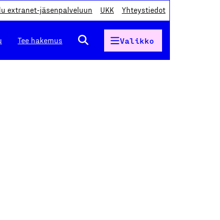
du extranet-jäsenpalveluun
UKK
Yhteystiedot
u
Tee hakemus
Valikko