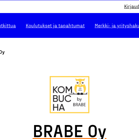
Kirjau
utkittua
Koulutukset ja tapahtumat
Merkki- ja yrityshak
Oy
BRABE Oy