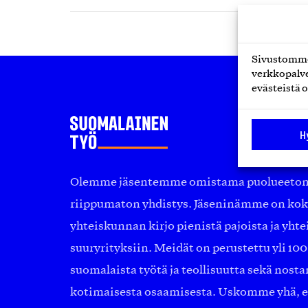
Sivustomme 
verkkopalve
evästeistä o
H
Olemme jäsentemme omistama puolueeton, 
riippumaton yhdistys. Jäseninämme on ko
yhteiskunnan kirjo pienistä pajoista ja yhte
suuryrityksiin. Meidät on perustettu yli 10
suomalaista työtä ja teollisuutta sekä nost
kotimaisesta osaamisesta. Uskomme yhä, ett