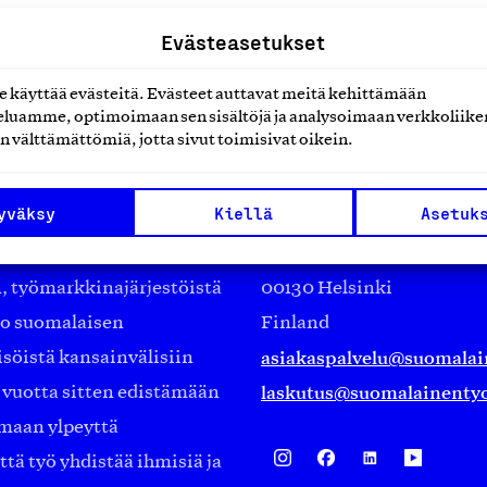
Evästeasetukset
käyttää evästeitä. Evästeet auttavat meitä kehittämään
luamme, optimoimaan sen sisältöjä ja analysoimaan verkkoliike
n välttämättömiä, jotta sivut toimisivat oikein.
Suomalainen työ ry
yväksy
Kiellä
Asetuk
Eteläranta 14,
työmarkkinajärjestöistä
00130 Helsinki
ko suomalaisen
Finland
asiakaspalvelu@suomalai
isöistä kansainvälisiin
laskutus@suomalainentyo
0 vuotta sitten edistämään
amaan ylpeyttä
ä työ yhdistää ihmisiä ja