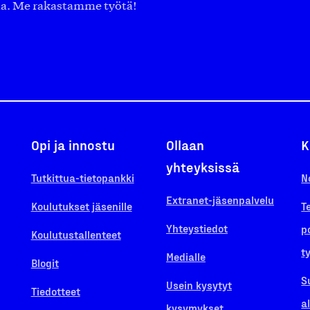
aa. Me rakastamme työtä!
Opi ja innostu
Ollaan
K
yhteyksissä
Tutkittua-tietopankki
N
Extranet-jäsenpalvelu
Koulutukset jäsenille
T
Yhteystiedot
p
Koulutustallenteet
t
Medialle
Blogit
S
Usein kysytyt
Tiedotteet
a
kysymykset