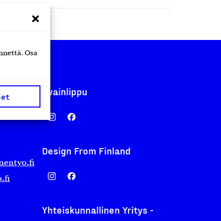
nnettä. Osa
Avainlippu
set
Design From Finland
nentyo.fi
.fi
Yhteiskunnallinen Yritys -