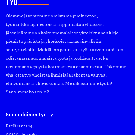
Olemme jäsentemme omistama puolueeton,
työmarkkinajärjestöistä riippumaton yhdistys.
Jäseninämme on koko suomalaisen yhteiskunnan kirjo
pienistä pajoista ja yhteisöistä kansainvälisiin
suuryrityksiin. Meidät on perustettu yli 100 vuotta sitten
edistämään suomalaista työtä ja teollisuutta sekä
nostamaan ylpeyttä kotimaisesta osaamisesta. Uskomme
yhä, että työ yhdistää ihmisiä ja rakentaa vahvaa,
elinvoimaista yhteiskuntaa. Me rakastamme työtä!
Sanoimmeko sen jo?
Suomalainen työ ry
Eteläranta 14,
00130 Helsinki