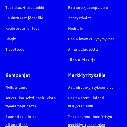
Tutkittua-tietopankki
Extranet-jäsenpalvelu
Koulutukset jäsenille
Yhteystiedot
Koulutustallenteet
Medialle
Blogit
Usein kysytyt kysymykset
Tiedotteet
Anna palautetta
Tilaa uutiskirje
Kampanjat
Merkkiyrityksille
Nollatilanne
Avainlippu-yrityksen sivu
Tervetuloa kohti positiivista
Design from Finland -
työelämäpuhetta
yrityksen sivu
Suunnittelulla on
Yhteiskunnallinen Yritys -
alkuperänsä
merkkiyrityksen sivu