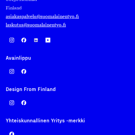
Finland
asiakaspalvelu@suomalainentyo.fi
laskutus@suomalainentyo.fi
Avainlippu
Design From Finland
Yhteiskunnallinen Yritys -merkki