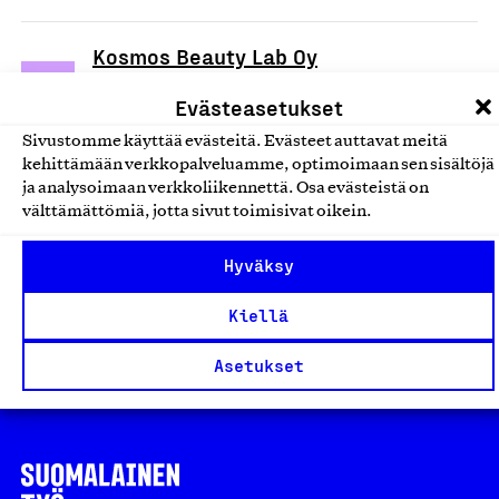
Kosmos Beauty Lab Oy
Kosmos Beauty Lab Oy, Verkkokauppa
Evästeasetukset
Verkkokauppapalvelut
Sivustomme käyttää evästeitä. Evästeet auttavat meitä
kehittämään verkkopalveluamme, optimoimaan sen sisältöjä
Kaarnavilla.fi ja
ja analysoimaan verkkoliikennettä. Osa evästeistä on
välttämättömiä, jotta sivut toimisivat oikein.
DropAndWave.com -
verkkokaupat
Hyväksy
Double Effect Oy, Verkkokauppa
Kiellä
Verkkokauppapalvelut
Asetukset