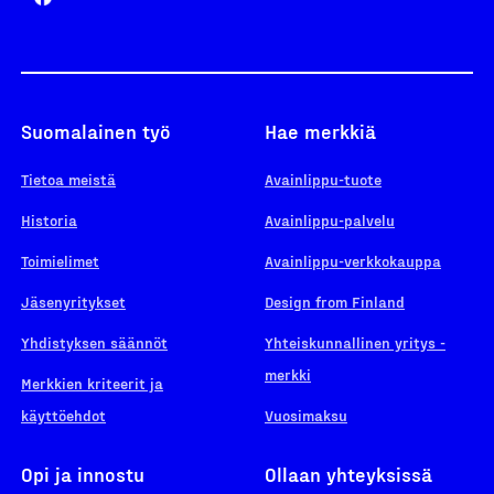
Suomalainen työ
Hae merkkiä
Tietoa meistä
Avainlippu-tuote
Historia
Avainlippu-palvelu
Toimielimet
Avainlippu-verkkokauppa
Jäsenyritykset
Design from Finland
Yhdistyksen säännöt
Yhteiskunnallinen yritys -
merkki
Merkkien kriteerit ja
käyttöehdot
Vuosimaksu
Opi ja innostu
Ollaan yhteyksissä