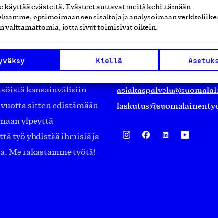
käyttää evästeitä. Evästeet auttavat meitä kehittämään
luamme, optimoimaan sen sisältöjä ja analysoimaan verkkoliike
Suomalainen työ ry
n välttämättömiä, jotta sivut toimisivat oikein.
Eteläranta 14,
työmarkkinajärjestöistä
00130 Helsinki
yväksy
Kiellä
Asetuk
ko suomalaisen
Finland
asiakaspalvelu@suomalai
isöistä kansainvälisiin
laskutus@suomalainentyo
0 vuotta sitten edistämään
amaan ylpeyttä
ä työ yhdistää ihmisiä ja
aa. Me rakastamme työtä!