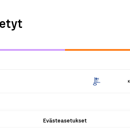
etyt
K
Evästeasetukset