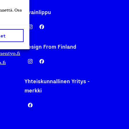
nnettä. Osa
Avainlippu
set
Design From Finland
nentyo.fi
.fi
Yhteiskunnallinen Yritys -
merkki