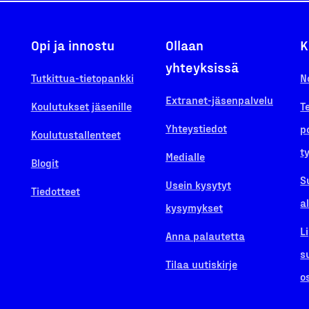
Opi ja innostu
Ollaan
K
yhteyksissä
Tutkittua-tietopankki
N
Extranet-jäsenpalvelu
Koulutukset jäsenille
T
Yhteystiedot
p
Koulutustallenteet
t
Medialle
Blogit
S
Usein kysytyt
Tiedotteet
a
kysymykset
L
Anna palautetta
s
Tilaa uutiskirje
o