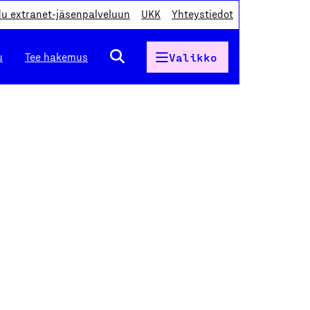
du extranet-jäsenpalveluun
UKK
Yhteystiedot
u
Tee hakemus
Valikko