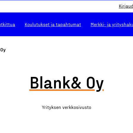
Kirjau
utkittua
Koulutukset ja tapahtumat
Merkki- ja yrityshak
 Oy
Blank& Oy
Yrityksen verkkosivusto