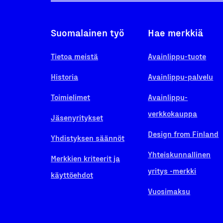
Suomalainen työ
Hae merkkiä
Tietoa meistä
Avainlippu-tuote
Historia
Avainlippu-palvelu
Toimielimet
Avainlippu-
verkkokauppa
Jäsenyritykset
Design from Finland
Yhdistyksen säännöt
Yhteiskunnallinen
Merkkien kriteerit ja
yritys -merkki
käyttöehdot
Vuosimaksu