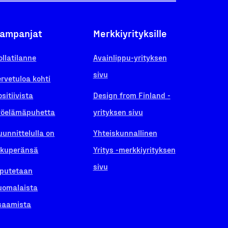
ampanjat
Merkkiyrityksille
ollatilanne
Avainlippu-yrityksen
sivu
ervetuloa kohti
ositiivista
Design from Finland -
yöelämäpuhetta
yrityksen sivu
uunnittelulla on
Yhteiskunnallinen
lkuperänsä
Yritys -merkkiyrityksen
sivu
iputetaan
uomalaista
saamista