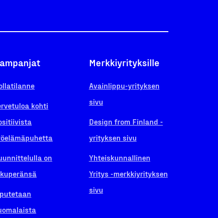
ampanjat
Merkkiyrityksille
ollatilanne
Avainlippu-yrityksen
sivu
ervetuloa kohti
ositiivista
Design from Finland -
yöelämäpuhetta
yrityksen sivu
uunnittelulla on
Yhteiskunnallinen
lkuperänsä
Yritys -merkkiyrityksen
sivu
iputetaan
uomalaista