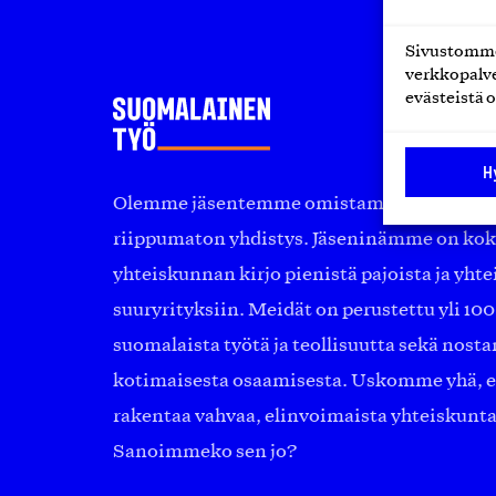
Sivustomme 
verkkopalve
evästeistä o
H
Olemme jäsentemme omistama puolueeton, 
riippumaton yhdistys. Jäseninämme on ko
yhteiskunnan kirjo pienistä pajoista ja yhte
suuryrityksiin. Meidät on perustettu yli 10
suomalaista työtä ja teollisuutta sekä nost
kotimaisesta osaamisesta. Uskomme yhä, ett
rakentaa vahvaa, elinvoimaista yhteiskunt
Sanoimmeko sen jo?