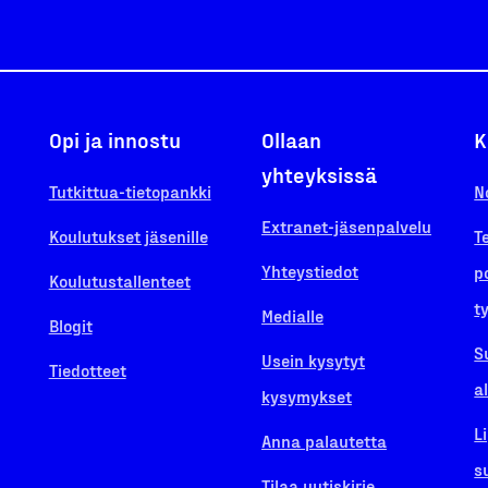
Opi ja innostu
Ollaan
K
yhteyksissä
Tutkittua-tietopankki
N
Extranet-jäsenpalvelu
Koulutukset jäsenille
T
Yhteystiedot
p
Koulutustallenteet
t
Medialle
Blogit
S
Usein kysytyt
Tiedotteet
a
kysymykset
L
Anna palautetta
s
Tilaa uutiskirje