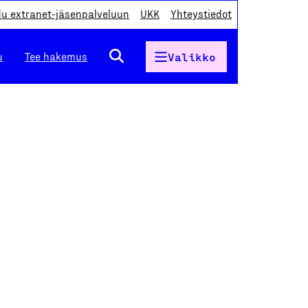
du extranet-jäsenpalveluun
UKK
Yhteystiedot
u
Tee hakemus
Valikko