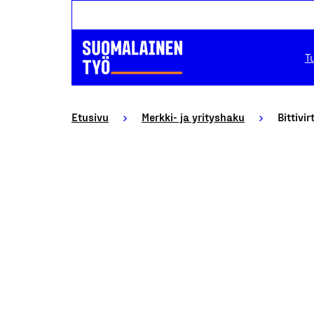
T
Etusivu
Merkki- ja yrityshaku
Bittivir