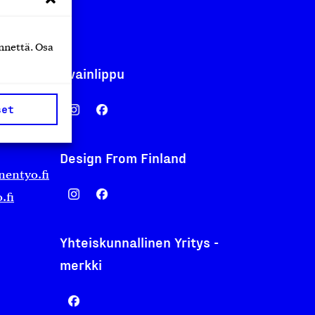
nnettä. Osa
Avainlippu
set
Design From Finland
nentyo.fi
.fi
Yhteiskunnallinen Yritys -
merkki