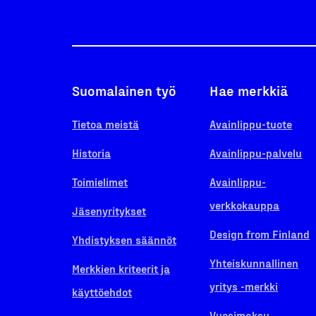
Suomalainen työ
Hae merkkiä
Tietoa meistä
Avainlippu-tuote
Historia
Avainlippu-palvelu
Toimielimet
Avainlippu-
verkkokauppa
Jäsenyritykset
Design from Finland
Yhdistyksen säännöt
Yhteiskunnallinen
Merkkien kriteerit ja
yritys -merkki
käyttöehdot
Vuosimaksu