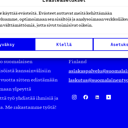
käyttää evästeitä. Evästeet auttavat meitä kehittämään
luamme, optimoimaan sen sisältöjä ja analysoimaan verkkoliike
n välttämättömiä, jotta sivut toimisivat oikein.
Suomalainen työ ry
Eteläranta 14,
yväksy
Kiellä
Asetuk
työmarkkinajärjestöistä
00130 Helsinki
ko suomalaisen
Finland
asiakaspalvelu@suomalai
isöistä kansainvälisiin
laskutus@suomalainentyo
0 vuotta sitten edistämään
amaan ylpeyttä
ä työ yhdistää ihmisiä ja
aa. Me rakastamme työtä!