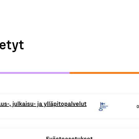
etyt
us-, julkaisu- ja ylläpitopalvelut
O
Evästeasetukset