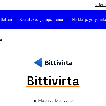
Kirjau
utkittua
Koulutukset ja tapahtumat
Merkki- ja yrityshak
ta
Bittivirta
Yrityksen verkkosivusto