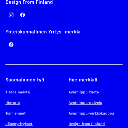
Design From Finland
Yhteiskunnallinen Yritys -merkki
Suomalainen työ
Hae merkkiä
Tietoa meistä
Avainlippu-tuote
Historia
Avainlippu-palvelu
Toimielimet
Avainlippu-verkkokauppa
Jäsenyritykset
Design from Finland