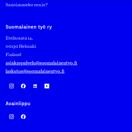
Sanoimmeko sen jo?
Suomalainen työ ry
Eteläranta 14,
00130 Helsinki
Finland
asiakaspalvelu@suomalainentyo.fi
laskutus@suomalainentyo.fi
Avainlippu