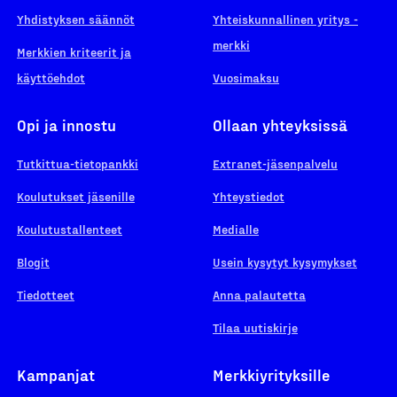
Yhdistyksen säännöt
Yhteiskunnallinen yritys -
merkki
Merkkien kriteerit ja
käyttöehdot
Vuosimaksu
Opi ja innostu
Ollaan yhteyksissä
Tutkittua-tietopankki
Extranet-jäsenpalvelu
Koulutukset jäsenille
Yhteystiedot
Koulutustallenteet
Medialle
Blogit
Usein kysytyt kysymykset
Tiedotteet
Anna palautetta
Tilaa uutiskirje
Kampanjat
Merkkiyrityksille