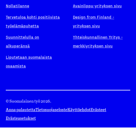
Nollatilanne
Avainlippu-yrityksen sivu
Tervetuloa kohti positiivista
Design from Finland -
työelämäpuhetta
yrityksen sivu
Suunnittelulla on
Yhteiskunnallinen Yritys -
alkuperänsä
merkkiyrityksen sivu
Liputetaan suomalaista
osaamista
© Suomalainen työ 2026.
Anna palautetta
Tietosuojaseloste
Käyttöehdot
Evästeet
Evästeasetukset