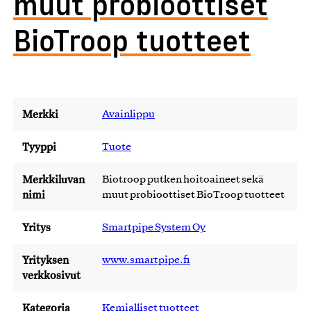
muut probioottiset
BioTroop tuotteet
Merkki
Avainlippu
Tyyppi
Tuote
Merkkiluvan
Biotroop putken hoitoaineet sekä
nimi
muut probioottiset BioTroop tuotteet
Yritys
Smartpipe System Oy
Yrityksen
www.smartpipe.fi
verkkosivut
Kategoria
Kemialliset tuotteet