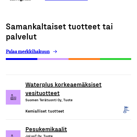
Samankaltaiset tuotteet tai
palvelut
Palaa merkkihakuun
Waterplus korkeaemäksiset
vesituotteet
Suomen Terätuonti Oy, Tuote
Kemialliset tuotteet
Pesukemikaalit
JoLyyT Oy, Tuote