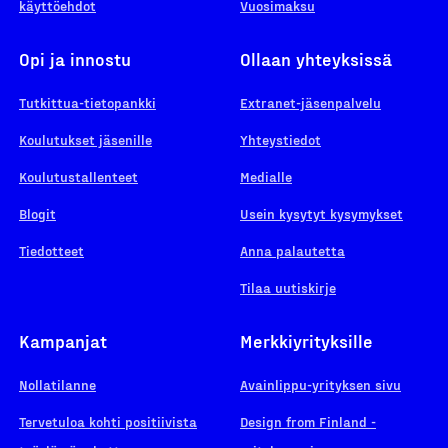
käyttöehdot
Vuosimaksu
Opi ja innostu
Ollaan yhteyksissä
Tutkittua-tietopankki
Extranet-jäsenpalvelu
Koulutukset jäsenille
Yhteystiedot
Koulutustallenteet
Medialle
Blogit
Usein kysytyt kysymykset
Tiedotteet
Anna palautetta
Tilaa uutiskirje
Kampanjat
Merkkiyrityksille
Nollatilanne
Avainlippu-yrityksen sivu
Tervetuloa kohti positiivista
Design from Finland -