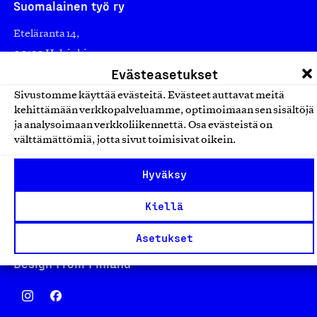
Suomalainen työ ry
Eteläranta 14,
00130 Helsinki
Evästeasetukset
Finland
asiakaspalvelu@suomalainentyo.fi
Sivustomme käyttää evästeitä. Evästeet auttavat meitä
kehittämään verkkopalveluamme, optimoimaan sen sisältöjä
laskutus@suomalainentyo.fi
ja analysoimaan verkkoliikennettä. Osa evästeistä on
välttämättömiä, jotta sivut toimisivat oikein.
Hyväksy
Avainlippu
Kiellä
Asetukset
Design From Finland