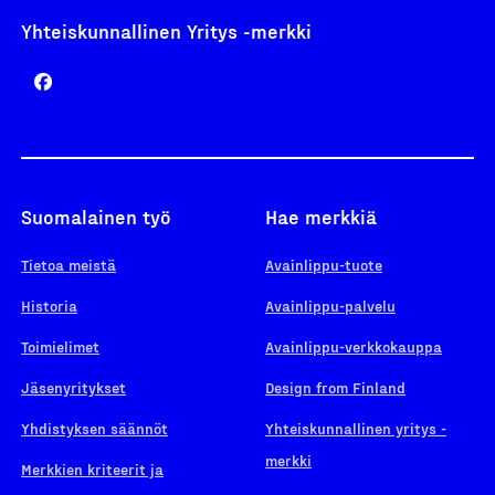
Yhteiskunnallinen Yritys -merkki
Suomalainen työ
Hae merkkiä
Tietoa meistä
Avainlippu-tuote
Historia
Avainlippu-palvelu
Toimielimet
Avainlippu-verkkokauppa
Jäsenyritykset
Design from Finland
Yhdistyksen säännöt
Yhteiskunnallinen yritys -
merkki
Merkkien kriteerit ja