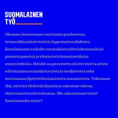
Olemme jäsentemme omistama puolueeton,
työmarkkinajärjestöistä riippumaton yhdistys.
Jäseninämme on koko suomalaisen yhteiskunnan kirjo
pienistä pajoista ja yhteisöistä kansainvälisiin
suuryrityksiin. Meidät on perustettu yli 100 vuotta sitten
edistämään suomalaista työtä ja teollisuutta sekä
nostamaan ylpeyttä kotimaisesta osaamisesta. Uskomme
yhä, että työ yhdistää ihmisiä ja rakentaa vahvaa,
elinvoimaista yhteiskuntaa. Me rakastamme työtä!
Sanoimmeko sen jo?