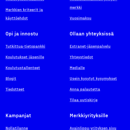
merkki
Merkkien kriteerit ja
käyttöehdot
Vuosimaksu
Opi ja innostu
Ollaan yhteyksissä
Tutkittua-tietopankki
Extranet-jäsenpalvelu
Koulutukset jäsenille
Yhteystiedot
Koulutustallenteet
Medialle
Blogit
Usein kysytyt kysymykset
Tiedotteet
Anna palautetta
Tilaa uutiskirje
Kampanjat
Merkkiyrityksille
Nollatilanne
Avainlippu-yrityksen sivu