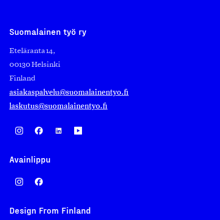
Suomalainen työ ry
Eteläranta 14,
00130 Helsinki
Finland
asiakaspalvelu@suomalainentyo.fi
laskutus@suomalainentyo.fi
Avainlippu
Design From Finland