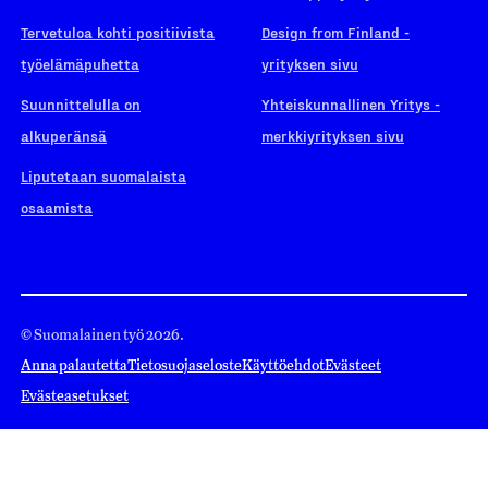
Tervetuloa kohti positiivista
Design from Finland -
työelämäpuhetta
yrityksen sivu
Suunnittelulla on
Yhteiskunnallinen Yritys -
alkuperänsä
merkkiyrityksen sivu
Liputetaan suomalaista
osaamista
© Suomalainen työ 2026.
Anna palautetta
Tietosuojaseloste
Käyttöehdot
Evästeet
Evästeasetukset