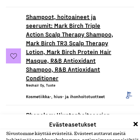
Shampoot, hoitoaineet ja
seerumit: Mark Birch Triple
Action Scalp Therapy Shampoo,
Mark Birch TR3 Scalp Therapy
Lotion, Mark Birch Protein Hair
Masque, R&B Antioxidant
Shampoo, R&B Antioxidant
Conditioner
Neohair Oy, Tuote
Kosmetiikka-, hius- ja ihonhoitotuotteet
Phenology Hiustenhoitosarjan
tuotteet
Evästeasetukset
Frost Nordics Oy, Tuote
Sivustomme käyttää evästeitä. Evästeet auttavat meitä