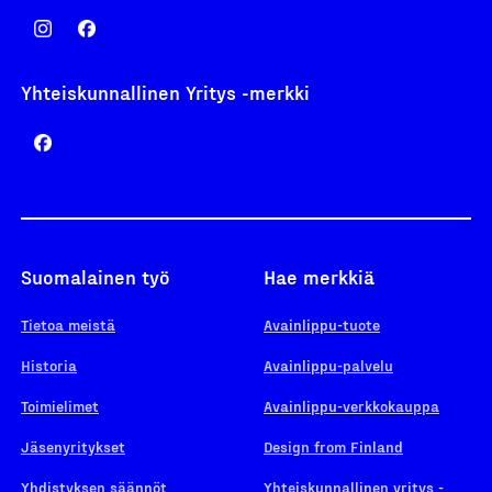
Yhteiskunnallinen Yritys -merkki
Suomalainen työ
Hae merkkiä
Tietoa meistä
Avainlippu-tuote
Historia
Avainlippu-palvelu
Toimielimet
Avainlippu-verkkokauppa
Jäsenyritykset
Design from Finland
Yhdistyksen säännöt
Yhteiskunnallinen yritys -