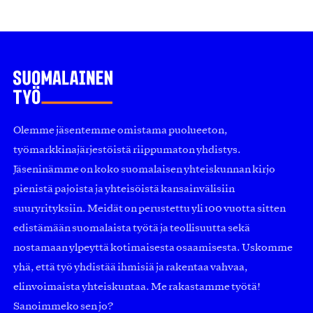
Olemme jäsentemme omistama puolueeton,
työmarkkinajärjestöistä riippumaton yhdistys.
Jäseninämme on koko suomalaisen yhteiskunnan kirjo
pienistä pajoista ja yhteisöistä kansainvälisiin
suuryrityksiin. Meidät on perustettu yli 100 vuotta sitten
edistämään suomalaista työtä ja teollisuutta sekä
nostamaan ylpeyttä kotimaisesta osaamisesta. Uskomme
yhä, että työ yhdistää ihmisiä ja rakentaa vahvaa,
elinvoimaista yhteiskuntaa. Me rakastamme työtä!
Sanoimmeko sen jo?