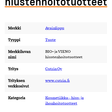
hiustenhoitotuotteet
Merkki
Avainlippu
Tyyppi
Tuote
Merkkiluvan
BIO+ ja VIENO
nimi
hiustenhoitotuotteet
Yritys
Cutrin Oy
Yrityksen
www.cutrin.fi
verkkosivut
Kategoria
Kosmetiikka-, hius- ja
ihonhoitotuotteet