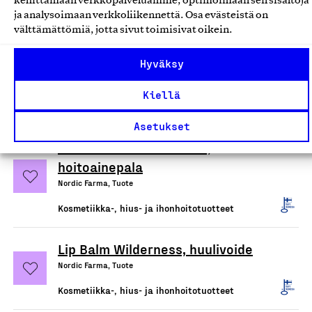
kehittämään verkkopalveluamme, optimoimaan sen sisältöjä
Kosmetiikka-, hius- ja ihonhoitotuotteet
ja analysoimaan verkkoliikennettä. Osa evästeistä on
välttämättömiä, jotta sivut toimisivat oikein.
Balance Shampoo Bar,
palashampoo
Hyväksy
Nordic Farma, Tuote
Kiellä
Kosmetiikka-, hius- ja ihonhoitotuotteet
Asetukset
Balance Conditioner Bar,
hoitoainepala
Nordic Farma, Tuote
Kosmetiikka-, hius- ja ihonhoitotuotteet
Lip Balm Wilderness, huulivoide
Nordic Farma, Tuote
Kosmetiikka-, hius- ja ihonhoitotuotteet