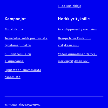
Tilaa uutiskirje
Kampanjat
Merkkiyrityksille
Nollatilanne
Avainlippu-yrityksen sivu
Tervetuloa kohti positiivista
Design from Finland -
työelämäpuhetta
yrityksen sivu
Suunnittelulla on
Yhteiskunnallinen Yritys -
alkuperänsä
merkkiyrityksen sivu
Liputetaan suomalaista
osaamista
© Suomalainen työ 2026.