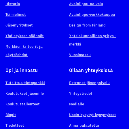
Historia
Avainlippu-palvelu
Toimielimet
Avainlippu-verkkokauppa
Jäsenyritykset
Design from Finland
Yhdistyksen säännöt
Yhteiskunnallinen yritys -
merkki
Merkkien kriteerit ja
käyttöehdot
Vuosimaksu
Opi ja innostu
Ollaan yhteyksissä
Tutkittua-tietopankki
Extranet-jäsenpalvelu
Koulutukset jäsenille
Yhteystiedot
Koulutustallenteet
Medialle
Blogit
Usein kysytyt kysymykset
Tiedotteet
Anna palautetta