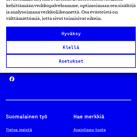
Avainlippu
kehittämään verkkopalveluamme, optimoimaan sen sisältöjä
ja analysoimaan verkkoliikennettä. Osa evästeistä on
välttämättömiä, jotta sivut toimisivat oikein.
Design From Finland
Hyväksy
Kiellä
Asetukset
Yhteiskunnallinen Yritys -merkki
Suomalainen työ
Hae merkkiä
Tietoa meistä
Avainlippu-tuote