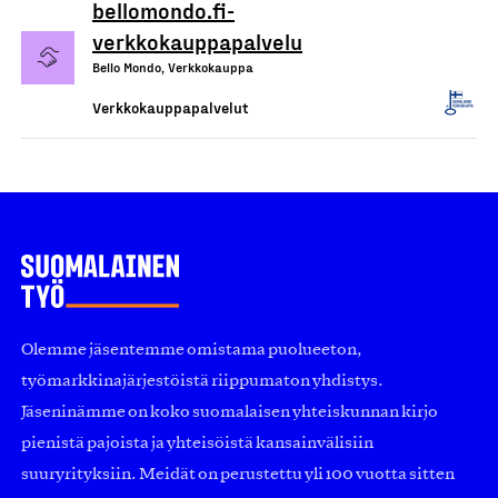
bellomondo.fi-
verkkokauppapalvelu
Bello Mondo, Verkkokauppa
Verkkokauppapalvelut
Olemme jäsentemme omistama puolueeton,
työmarkkinajärjestöistä riippumaton yhdistys.
Jäseninämme on koko suomalaisen yhteiskunnan kirjo
pienistä pajoista ja yhteisöistä kansainvälisiin
suuryrityksiin. Meidät on perustettu yli 100 vuotta sitten