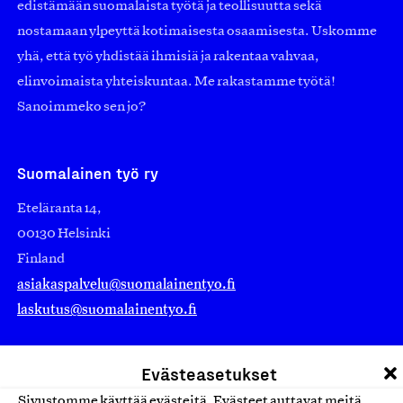
edistämään suomalaista työtä ja teollisuutta sekä
nostamaan ylpeyttä kotimaisesta osaamisesta. Uskomme
yhä, että työ yhdistää ihmisiä ja rakentaa vahvaa,
elinvoimaista yhteiskuntaa. Me rakastamme työtä!
Sanoimmeko sen jo?
Suomalainen työ ry
Eteläranta 14,
00130 Helsinki
Finland
asiakaspalvelu@suomalainentyo.fi
laskutus@suomalainentyo.fi
Evästeasetukset
Sivustomme käyttää evästeitä. Evästeet auttavat meitä