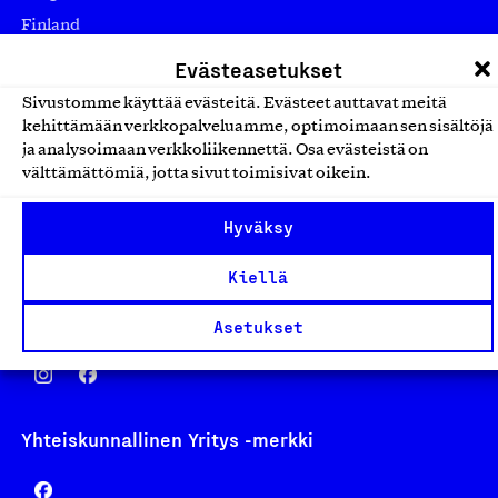
Finland
asiakaspalvelu@suomalainentyo.fi
Evästeasetukset
laskutus@suomalainentyo.fi
Sivustomme käyttää evästeitä. Evästeet auttavat meitä
kehittämään verkkopalveluamme, optimoimaan sen sisältöjä
ja analysoimaan verkkoliikennettä. Osa evästeistä on
välttämättömiä, jotta sivut toimisivat oikein.
Avainlippu
Hyväksy
Kiellä
Design From Finland
Asetukset
Yhteiskunnallinen Yritys -merkki