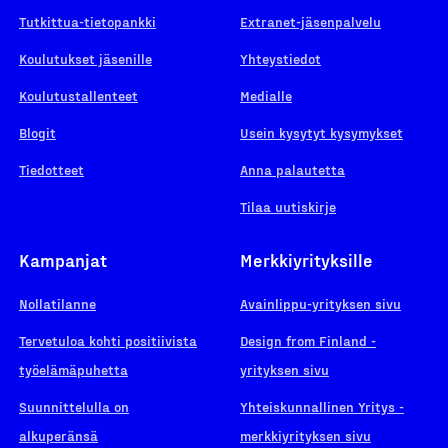
Tutkittua-tietopankki
Extranet-jäsenpalvelu
Koulutukset jäsenille
Yhteystiedot
Koulutustallenteet
Medialle
Blogit
Usein kysytyt kysymykset
Tiedotteet
Anna palautetta
Tilaa uutiskirje
Kampanjat
Merkkiyrityksille
Nollatilanne
Avainlippu-yrityksen sivu
Tervetuloa kohti positiivista
Design from Finland -
työelämäpuhetta
yrityksen sivu
Suunnittelulla on
Yhteiskunnallinen Yritys -
alkuperänsä
merkkiyrityksen sivu