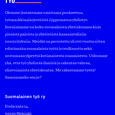
Olemme jäsentemme omistama puolueeton,
työmarkkinajärjestöistä riippumaton yhdistys.
Jäseninämme on koko suomalaisen yhteiskunnan kirjo
pienistä pajoista ja yhteisöistä kansainvälisiin
suuryrityksiin. Meidät on perustettu yli 100 vuotta sitten
edistämään suomalaista työtä ja teollisuutta sekä
nostamaan ylpeyttä kotimaisesta osaamisesta. Uskomme
yhä, että työ yhdistää ihmisiä ja rakentaa vahvaa,
elinvoimaista yhteiskuntaa. Me rakastamme työtä!
Sanoimmeko sen jo?
Suomalainen työ ry
Eteläranta 14,
00130 Helsinki