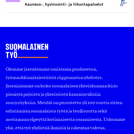
Kauneus-, hyvinvointi- ja liikuntapalvelut
Olemme jäsentemme omistama puolueeton,
työmarkkinajärjestöistä riippumaton yhdistys.
Jäseninämme on koko suomalaisen yhteiskunnan kirjo
pienistä pajoista ja yhteisöistä kansainvälisiin
suuryrityksiin. Meidät on perustettu yli 100 vuotta sitten
edistämään suomalaista työtä ja teollisuutta sekä
nostamaan ylpeyttä kotimaisesta osaamisesta. Uskomme
yhä, että työ yhdistää ihmisiä ja rakentaa vahvaa,