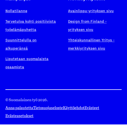
Nollatilanne
Avainlippu-yrityksen sivu
Tervetuloa kohti positiivista
Design from Finland -
työelämäpuhetta
yrityksen sivu
Suunnittelulla on
Yhteiskunnallinen Yritys -
alkuperänsä
merkkiyrityksen sivu
Liputetaan suomalaista
osaamista
© Suomalainen työ 2026.
Anna palautetta
Tietosuojaseloste
Käyttöehdot
Evästeet
Evästeasetukset