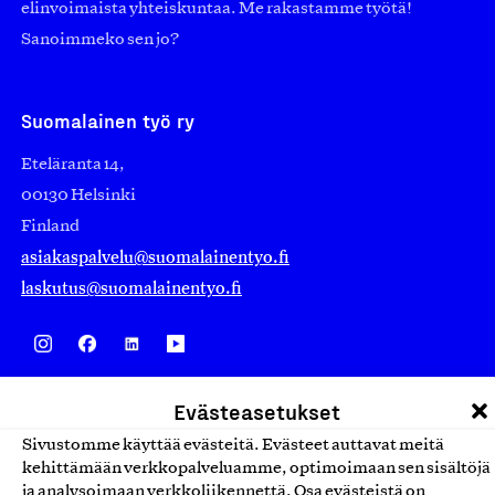
elinvoimaista yhteiskuntaa. Me rakastamme työtä!
Sanoimmeko sen jo?
Suomalainen työ ry
Eteläranta 14,
00130 Helsinki
Finland
asiakaspalvelu@suomalainentyo.fi
laskutus@suomalainentyo.fi
Avainlippu
Evästeasetukset
Sivustomme käyttää evästeitä. Evästeet auttavat meitä
kehittämään verkkopalveluamme, optimoimaan sen sisältöjä
ja analysoimaan verkkoliikennettä. Osa evästeistä on