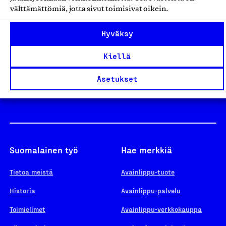
välttämättömiä, jotta sivut toimisivat oikein.
Design From Finland
Hyväksy
Kiellä
Yhteiskunnallinen Yritys -merkki
Asetukset
Suomalainen työ
Hae merkkiä
Tietoa meistä
Avainlippu-tuote
Historia
Avainlippu-palvelu
Toimielimet
Avainlippu-verkkokauppa