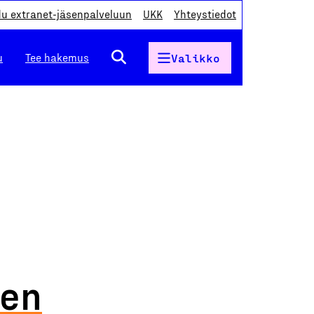
du extranet-jäsenpalveluun
UKK
Yhteystiedot
u
Tee hakemus
Valikko
ten