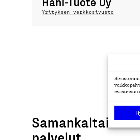
Hani-Tuote Oy
Yrityksen verkkosivusto
Sivustomme 
verkkopalve
evästeistä o
H
Samankaltaiset t
palvelut