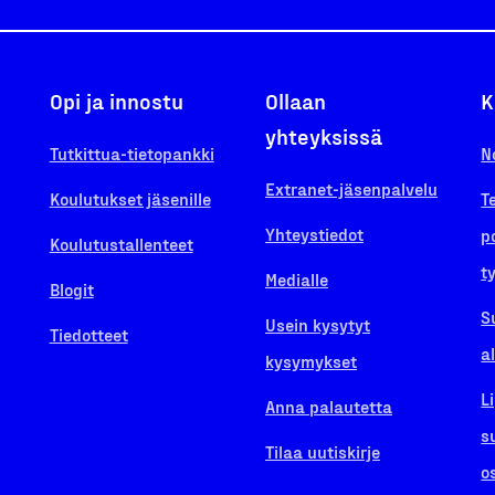
Opi ja innostu
Ollaan
K
yhteyksissä
Tutkittua-tietopankki
N
Extranet-jäsenpalvelu
Koulutukset jäsenille
T
Yhteystiedot
p
Koulutustallenteet
t
Medialle
Blogit
S
Usein kysytyt
Tiedotteet
a
kysymykset
L
Anna palautetta
s
Tilaa uutiskirje
o