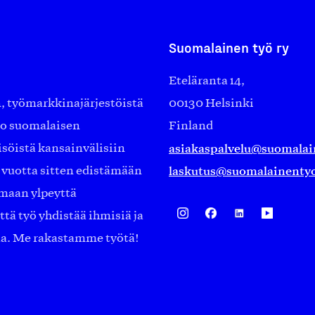
Suomalainen työ ry
Eteläranta 14,
työmarkkinajärjestöistä
00130 Helsinki
ko suomalaisen
Finland
asiakaspalvelu@suomalai
isöistä kansainvälisiin
laskutus@suomalainentyo
0 vuotta sitten edistämään
amaan ylpeyttä
ä työ yhdistää ihmisiä ja
aa. Me rakastamme työtä!