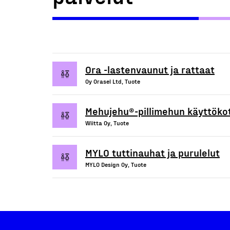
Ora -lastenvaunut ja rattaat
Oy Orasel Ltd, Tuote
Mehujehu®-pillimehun käyttöko
Wiitta Oy, Tuote
MYLO tuttinauhat ja purulelut
MYLO Design Oy, Tuote