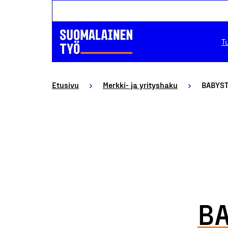
T
Etusivu
Merkki- ja yrityshaku
BABYSTA
BA