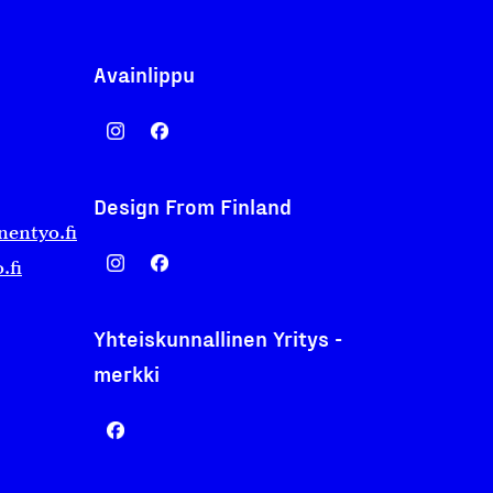
Avainlippu
Design From Finland
nentyo.fi
.fi
Yhteiskunnallinen Yritys -
merkki