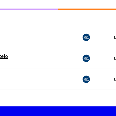
L
telo
L
L