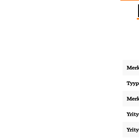
Merk
Tyyp
Merk
Yrity
Yrit