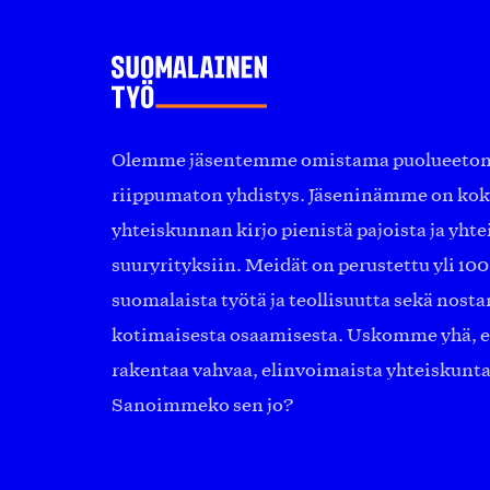
Olemme jäsentemme omistama puolueeton, 
riippumaton yhdistys. Jäseninämme on ko
yhteiskunnan kirjo pienistä pajoista ja yhte
suuryrityksiin. Meidät on perustettu yli 10
suomalaista työtä ja teollisuutta sekä nost
kotimaisesta osaamisesta. Uskomme yhä, ett
rakentaa vahvaa, elinvoimaista yhteiskunt
Sanoimmeko sen jo?