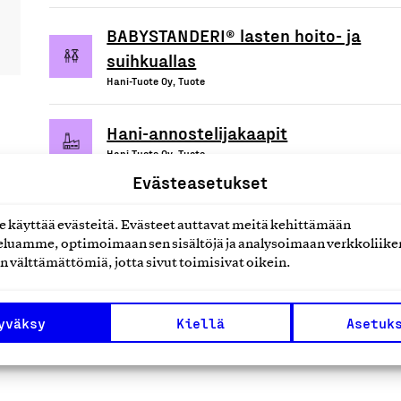
BABYSTANDERI® lasten hoito- ja
suihkuallas
Hani-Tuote Oy, Tuote
Hani-annostelijakaapit
Hani-Tuote Oy, Tuote
Evästeasetukset
Roska-astiat ja WC-paperitelineet
Hani-Tuote Oy, Tuote
käyttää evästeitä. Evästeet auttavat meitä kehittämään
luamme, optimoimaan sen sisältöjä ja analysoimaan verkkoliike
n välttämättömiä, jotta sivut toimisivat oikein.
yväksy
Kiellä
Asetuk
uotteet tai