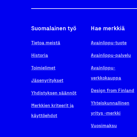
Suomalainen työ
Hae merkkiä
Tietoa meistä
Avainlippu-tuote
Historia
Avainlippu-palvelu
Toimielimet
Avainlippu-
verkkokauppa
Jäsenyritykset
Design from Finland
Yhdistyksen säännöt
Yhteiskunnallinen
Merkkien kriteerit ja
yritys -merkki
käyttöehdot
Vuosimaksu