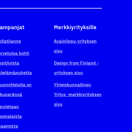
ampanjat
Merkkiyrityksille
ollatilanne
Avainlippu-yrityksen
sivu
ervetuloa kohti
ositiivista
Design from Finland -
yöelämäpuhetta
yrityksen sivu
uunnittelulla on
Yhteiskunnallinen
lkuperänsä
Yritys -merkkiyrityksen
sivu
iputetaan
uomalaista
saamista