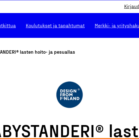
Kirjau
utkittua
Koulutukset ja tapahtumat
Merkki- ja yrityshak
NDERI® lasten hoito- ja pesuallas
BYSTANDERI® las