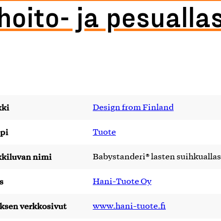
hoito- ja pesualla
ki
Design from Finland
pi
Tuote
kiluvan nimi
Babystanderi® lasten suihkuallas
s
Hani-Tuote Oy
yksen verkkosivut
www.hani-tuote.fi