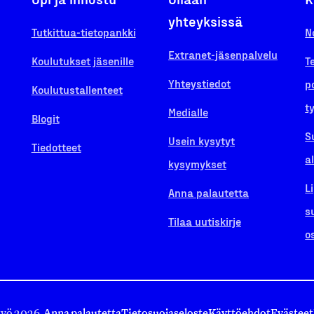
yhteyksissä
Tutkittua-tietopankki
N
Extranet-jäsenpalvelu
Koulutukset jäsenille
T
Yhteystiedot
p
Koulutustallenteet
t
Medialle
Blogit
S
Usein kysytyt
Tiedotteet
a
kysymykset
L
Anna palautetta
s
Tilaa uutiskirje
o
työ 2026.
Anna palautetta
Tietosuojaseloste
Käyttöehdot
Evästeet