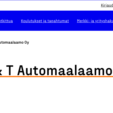
Kirjau
utkittua
Koulutukset ja tapahtumat
Merkki- ja yrityshak
Automaalaamo Oy
& T Automaalaamo