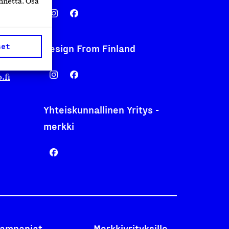
nnettä. Osa
set
Design From Finland
nentyo.fi
.fi
Yhteiskunnallinen Yritys -
merkki
ampanjat
Merkkiyrityksille