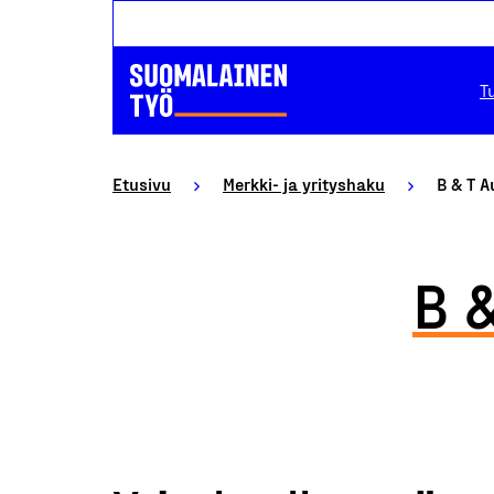
T
Etusivu
Merkki- ja yrityshaku
B & T 
B 