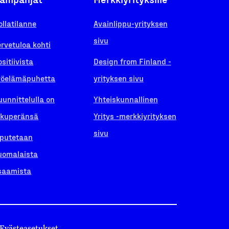
ollatilanne
Avainlippu-yrityksen
sivu
ervetuloa kohti
ositiivista
Design from Finland -
yöelämäpuhetta
yrityksen sivu
uunnittelulla on
Yhteiskunnallinen
lkuperänsä
Yritys -merkkiyrityksen
sivu
iputetaan
uomalaista
saamista
Evästeasetukset