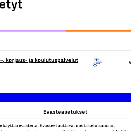
etyt
-, korjaus- ja koulutuspalvelut
A
Evästeasetukset
Suomalainen työ ry
käyttää evästeitä. Evästeet auttavat meitä kehittämään