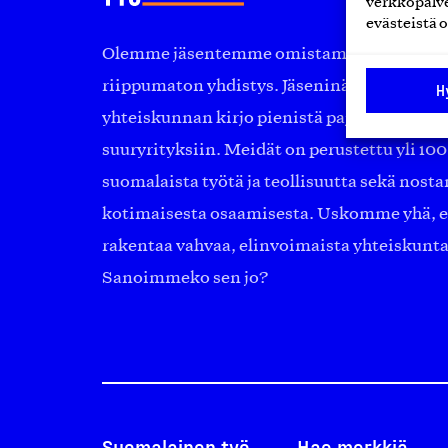
verkkopalve
evästeistä o
Olemme jäsentemme omistama puolueeton, 
riippumaton yhdistys. Jäseninämme on ko
H
yhteiskunnan kirjo pienistä pajoista ja yhte
suuryrityksiin. Meidät on perustettu yli 10
suomalaista työtä ja teollisuutta sekä nost
kotimaisesta osaamisesta. Uskomme yhä, ett
rakentaa vahvaa, elinvoimaista yhteiskunt
Sanoimmeko sen jo?
Suomalainen työ
Hae merkkiä