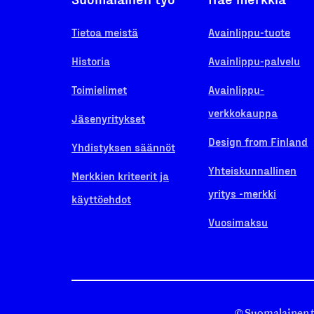
Tietoa meistä
Avainlippu-tuote
Historia
Avainlippu-palvelu
Toimielimet
Avainlippu-
verkkokauppa
Jäsenyritykset
Design from Finland
Yhdistyksen säännöt
Yhteiskunnallinen
Merkkien kriteerit ja
yritys -merkki
käyttöehdot
Vuosimaksu
© Suomalainen 