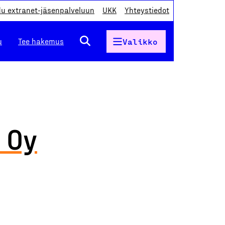
du extranet-jäsenpalveluun
UKK
Yhteystiedot
u
Tee hakemus
Valikko
 Oy