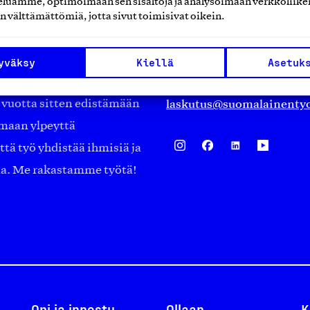
luamme, optimoimaan sen sisältöjä ja analysoimaan verkkoliike
Eteläranta 14,
n välttämättömiä, jotta sivut toimisivat oikein.
työmarkkinajärjestöistä
00130 Helsinki
ko suomalaisen
Finland
yväksy
Kiellä
Asetuk
asiakaspalvelu@suomalai
isöistä kansainvälisiin
laskutus@suomalainentyo
0 vuotta sitten edistämään
amaan ylpeyttä
ä työ yhdistää ihmisiä ja
aa. Me rakastamme työtä!
Opi ja innostu
Ollaan
K