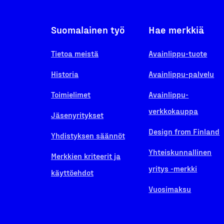
Suomalainen työ
Hae merkkiä
Tietoa meistä
Avainlippu-tuote
Historia
Avainlippu-palvelu
Toimielimet
Avainlippu-
verkkokauppa
Jäsenyritykset
Design from Finland
Yhdistyksen säännöt
Yhteiskunnallinen
Merkkien kriteerit ja
yritys -merkki
käyttöehdot
Vuosimaksu