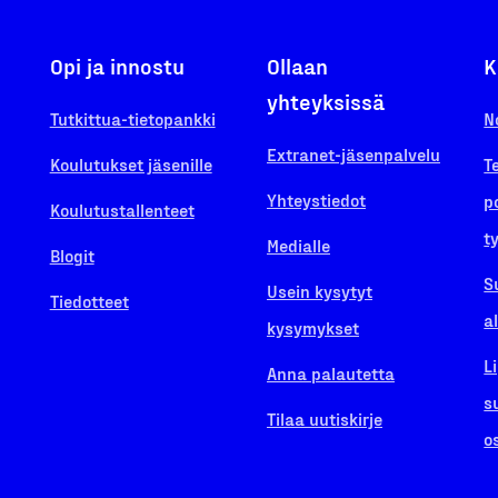
Opi ja innostu
Ollaan
K
yhteyksissä
Tutkittua-tietopankki
N
Extranet-jäsenpalvelu
Koulutukset jäsenille
T
Yhteystiedot
p
Koulutustallenteet
t
Medialle
Blogit
S
Usein kysytyt
Tiedotteet
a
kysymykset
L
Anna palautetta
s
Tilaa uutiskirje
o