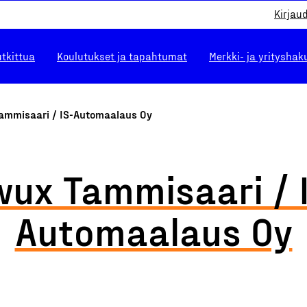
Kirjau
utkittua
Koulutukset ja tapahtumat
Merkki- ja yrityshak
ammisaari / IS-Automaalaus Oy
ux Tammisaari / 
Automaalaus Oy