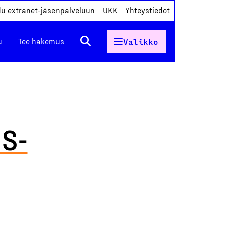
du extranet-jäsenpalveluun
UKK
Yhteystiedot
u
Tee hakemus
Valikko
IS-