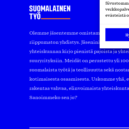
Sivustomme 
verkkopalve
evästeistä o
Olemme jäsentemme omistama puolueeton, 
H
riippumaton yhdistys. Jäseninämme on ko
yhteiskunnan kirjo pienistä pajoista ja yhte
suuryrityksiin. Meidät on perustettu yli 10
suomalaista työtä ja teollisuutta sekä nost
kotimaisesta osaamisesta. Uskomme yhä, ett
rakentaa vahvaa, elinvoimaista yhteiskunt
Sanoimmeko sen jo?