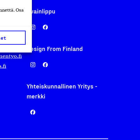
Avainlippu
nnettä. Osa
set
Design From Finland
nentyo.fi
.fi
Yhteiskunnallinen Yritys -
merkki