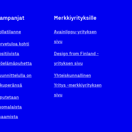
ampanjat
Merkkiyrityksille
ollatilanne
Avainlippu-yrityksen
sivu
ervetuloa kohti
ositiivista
Design from Finland -
yöelämäpuhetta
yrityksen sivu
uunnittelulla on
Yhteiskunnallinen
lkuperänsä
Yritys -merkkiyrityksen
sivu
iputetaan
uomalaista
saamista