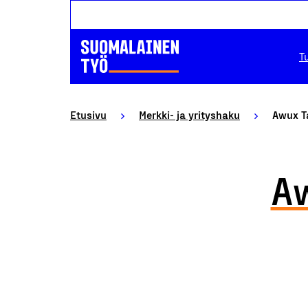
T
Etusivu
Merkki- ja yrityshaku
Awux T
Aw