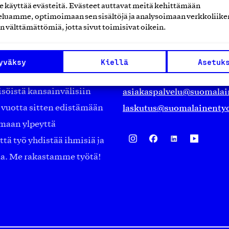
käyttää evästeitä. Evästeet auttavat meitä kehittämään
Suomalainen työ ry
luamme, optimoimaan sen sisältöjä ja analysoimaan verkkoliike
n välttämättömiä, jotta sivut toimisivat oikein.
Eteläranta 14,
työmarkkinajärjestöistä
00130 Helsinki
yväksy
Kiellä
Asetuk
ko suomalaisen
Finland
asiakaspalvelu@suomalai
isöistä kansainvälisiin
laskutus@suomalainentyo
0 vuotta sitten edistämään
amaan ylpeyttä
ä työ yhdistää ihmisiä ja
aa. Me rakastamme työtä!