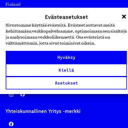
Finland
asiakaspalvelu@suomalainentyo.fi
Evästeasetukset
laskutus@suomalainentyo.fi
Sivustomme käyttää evästeitä. Evästeet auttavat meitä
kehittämään verkkopalveluamme, optimoimaan sen sisältöjä
ja analysoimaan verkkoliikennettä. Osa evästeistä on
välttämättömiä, jotta sivut toimisivat oikein.
Avainlippu
Hyväksy
Kiellä
Design From Finland
Asetukset
Yhteiskunnallinen Yritys -merkki