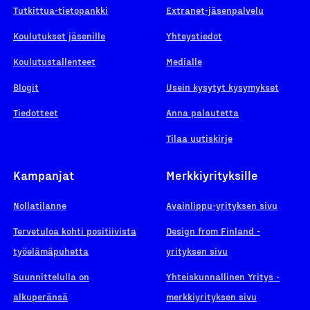
Tutkittua-tietopankki
Extranet-jäsenpalvelu
Koulutukset jäsenille
Yhteystiedot
Koulutustallenteet
Medialle
Blogit
Usein kysytyt kysymykset
Tiedotteet
Anna palautetta
Tilaa uutiskirje
Kampanjat
Merkkiyrityksille
Nollatilanne
Avainlippu-yrityksen sivu
Tervetuloa kohti positiivista
Design from Finland -
työelämäpuhetta
yrityksen sivu
Suunnittelulla on
Yhteiskunnallinen Yritys -
alkuperänsä
merkkiyrityksen sivu