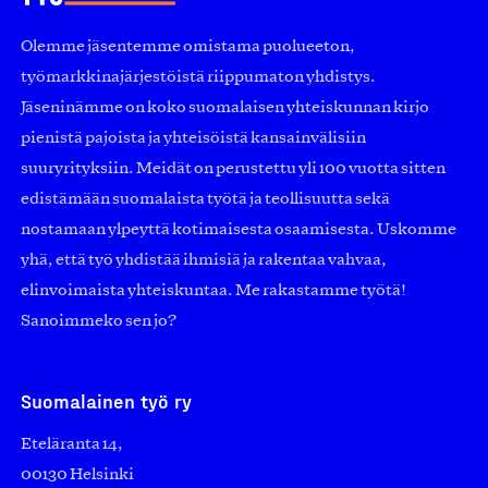
Olemme jäsentemme omistama puolueeton,
työmarkkinajärjestöistä riippumaton yhdistys.
Jäseninämme on koko suomalaisen yhteiskunnan kirjo
pienistä pajoista ja yhteisöistä kansainvälisiin
suuryrityksiin. Meidät on perustettu yli 100 vuotta sitten
edistämään suomalaista työtä ja teollisuutta sekä
nostamaan ylpeyttä kotimaisesta osaamisesta. Uskomme
yhä, että työ yhdistää ihmisiä ja rakentaa vahvaa,
elinvoimaista yhteiskuntaa. Me rakastamme työtä!
Sanoimmeko sen jo?
Suomalainen työ ry
Eteläranta 14,
00130 Helsinki