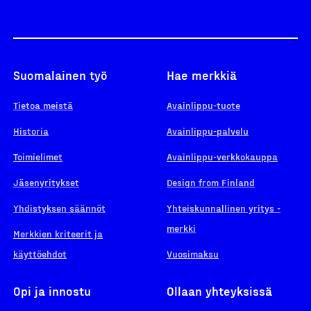
Suomalainen työ
Hae merkkiä
Tietoa meistä
Avainlippu-tuote
Historia
Avainlippu-palvelu
Toimielimet
Avainlippu-verkkokauppa
Jäsenyritykset
Design from Finland
Yhdistyksen säännöt
Yhteiskunnallinen yritys -
merkki
Merkkien kriteerit ja
käyttöehdot
Vuosimaksu
Opi ja innostu
Ollaan yhteyksissä