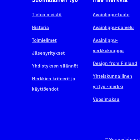
Tietoa meistä
Avainlippu-tuote
Historia
Avainlippu-palvelu
Toimielimet
Avainlippu-
verkkokauppa
Jäsenyritykset
Design from Finland
Yhdistyksen säännöt
Yhteiskunnallinen
Merkkien kriteerit ja
yritys -merkki
käyttöehdot
Vuosimaksu
© Suomalainen 