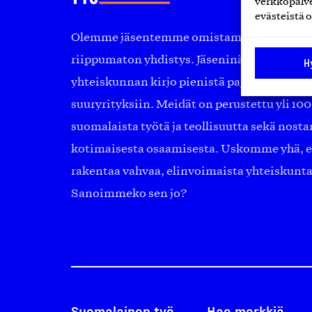
verkkopalve
evästeistä o
Olemme jäsentemme omistama puolueeton, 
riippumaton yhdistys. Jäseninämme on ko
H
yhteiskunnan kirjo pienistä pajoista ja yhte
suuryrityksiin. Meidät on perustettu yli 10
suomalaista työtä ja teollisuutta sekä nost
kotimaisesta osaamisesta. Uskomme yhä, ett
rakentaa vahvaa, elinvoimaista yhteiskunt
Sanoimmeko sen jo?
Suomalainen työ
Hae merkkiä