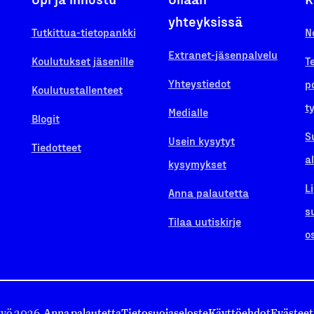
yhteyksissä
Tutkittua-tietopankki
N
Extranet-jäsenpalvelu
Koulutukset jäsenille
T
Yhteystiedot
p
Koulutustallenteet
t
Medialle
Blogit
S
Usein kysytyt
Tiedotteet
a
kysymykset
L
Anna palautetta
s
Tilaa uutiskirje
o
työ 2026.
Anna palautetta
Tietosuojaseloste
Käyttöehdot
Evästeet