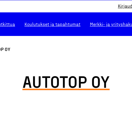
Kirjau
utkittua
Koulutukset ja tapahtumat
Merkki- ja yrityshak
OP OY
AUTOTOP OY