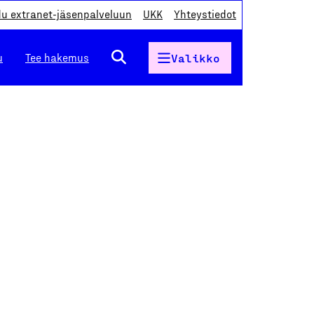
du extranet-jäsenpalveluun
UKK
Yhteystiedot
u
Tee hakemus
Valikko