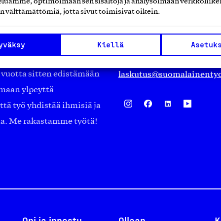
luamme, optimoimaan sen sisältöjä ja analysoimaan verkkoliike
Eteläranta 14,
n välttämättömiä, jotta sivut toimisivat oikein.
työmarkkinajärjestöistä
00130 Helsinki
ko suomalaisen
Finland
yväksy
Kiellä
Asetuk
asiakaspalvelu@suomalai
isöistä kansainvälisiin
laskutus@suomalainentyo
0 vuotta sitten edistämään
amaan ylpeyttä
ä työ yhdistää ihmisiä ja
aa. Me rakastamme työtä!
Opi ja innostu
Ollaan
K