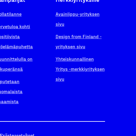
ollatilanne
Avainlippu-yrityksen
sivu
ervetuloa kohti
ositiivista
Design from Finland -
yöelämäpuhetta
yrityksen sivu
uunnittelulla on
Yhteiskunnallinen
lkuperänsä
Yritys -merkkiyrityksen
sivu
iputetaan
uomalaista
saamista
Evästeasetukset