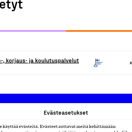
etyt
-, korjaus- ja koulutuspalvelut
A
Evästeasetukset
Suomalainen työ ry
käyttää evästeitä. Evästeet auttavat meitä kehittämään