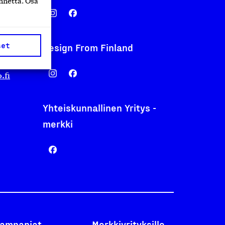
nnettä. Osa
set
Design From Finland
nentyo.fi
.fi
Yhteiskunnallinen Yritys -
merkki
ampanjat
Merkkiyrityksille