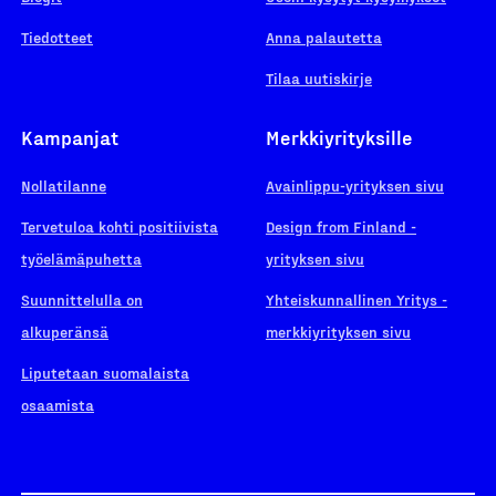
Tiedotteet
Anna palautetta
Tilaa uutiskirje
Kampanjat
Merkkiyrityksille
Nollatilanne
Avainlippu-yrityksen sivu
Tervetuloa kohti positiivista
Design from Finland -
työelämäpuhetta
yrityksen sivu
Suunnittelulla on
Yhteiskunnallinen Yritys -
alkuperänsä
merkkiyrityksen sivu
Liputetaan suomalaista
osaamista