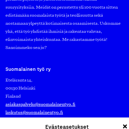
suuryrityksiin. Meidät on perustettu yli 100 vuotta sitten
edistämään suomalaista työtä ja teollisuutta sekä
nostamaan ylpeyttä kotimaisesta osaamisesta. Uskomme
yhä, että työ yhdistää ihmisiä ja rakentaa vahvaa,
elinvoimaista yhteiskuntaa. Me rakastamme työtä!
Sanoimmeko sen jo?
Suomalainen työ ry
Eteläranta 14,
00130 Helsinki
Finland
asiakaspalvelu@suomalainentyo.fi
laskutus@suomalainentyo.fi
Evästeasetukset