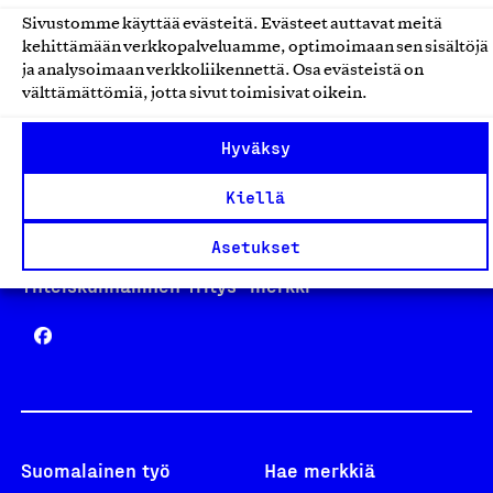
Sivustomme käyttää evästeitä. Evästeet auttavat meitä
kehittämään verkkopalveluamme, optimoimaan sen sisältöjä
Avainlippu
ja analysoimaan verkkoliikennettä. Osa evästeistä on
välttämättömiä, jotta sivut toimisivat oikein.
Hyväksy
Design From Finland
Kiellä
Asetukset
Yhteiskunnallinen Yritys -merkki
Suomalainen työ
Hae merkkiä