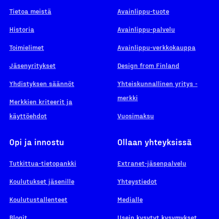
Tietoa meistä
Avainlippu-tuote
Historia
Avainlippu-palvelu
Toimielimet
Avainlippu-verkkokauppa
Jäsenyritykset
Design from Finland
Yhdistyksen säännöt
Yhteiskunnallinen yritys -
merkki
Merkkien kriteerit ja
käyttöehdot
Vuosimaksu
Opi ja innostu
Ollaan yhteyksissä
Tutkittua-tietopankki
Extranet-jäsenpalvelu
Koulutukset jäsenille
Yhteystiedot
Koulutustallenteet
Medialle
Blogit
Usein kysytyt kysymykset