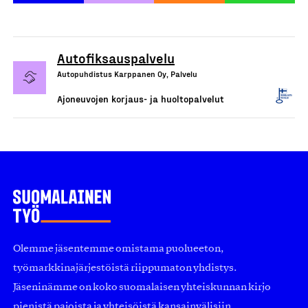
Autofiksauspalvelu
Autopuhdistus Karppanen Oy, Palvelu
Ajoneuvojen korjaus- ja huoltopalvelut
Olemme jäsentemme omistama puolueeton,
työmarkkinajärjestöistä riippumaton yhdistys.
Jäseninämme on koko suomalaisen yhteiskunnan kirjo
pienistä pajoista ja yhteisöistä kansainvälisiin