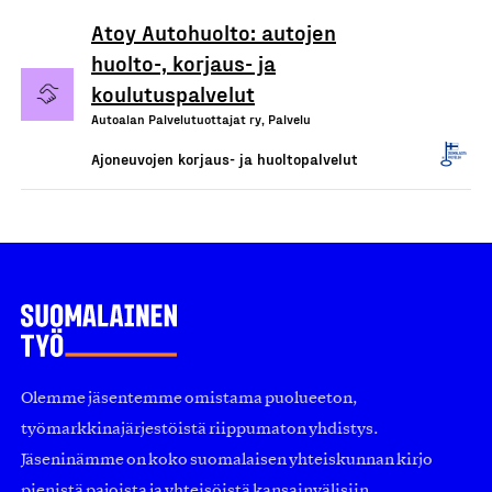
Atoy Autohuolto: autojen
huolto-, korjaus- ja
koulutuspalvelut
Autoalan Palvelutuottajat ry, Palvelu
Ajoneuvojen korjaus- ja huoltopalvelut
Olemme jäsentemme omistama puolueeton,
työmarkkinajärjestöistä riippumaton yhdistys.
Jäseninämme on koko suomalaisen yhteiskunnan kirjo
pienistä pajoista ja yhteisöistä kansainvälisiin