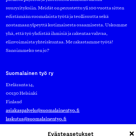
suuryrityksiin. Meidät on perustettu yli 100 vuotta sitten
edistämään suomalaista työtä ja teollisuutta sekä
nostamaan ylpeyttä kotimaisesta osaamisesta. Uskomme
yhä, että työ yhdistää ihmisiä ja rakentaa vahvaa,
elinvoimaista yhteiskuntaa. Me rakastamme työtä!
Sanoimmeko sen jo?
Suomalainen työ ry
Eteläranta 14,
00130 Helsinki
Finland
asiakaspalvelu@suomalainentyo.fi
laskutus@suomalainentyo.fi
Evästeasetukset