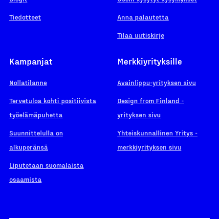
Tiedotteet
Anna palautetta
Tilaa uutiskirje
Kampanjat
Merkkiyrityksille
Nollatilanne
Avainlippu-yrityksen sivu
Tervetuloa kohti positiivista
Design from Finland -
työelämäpuhetta
yrityksen sivu
Suunnittelulla on
Yhteiskunnallinen Yritys -
alkuperänsä
merkkiyrityksen sivu
Liputetaan suomalaista
osaamista