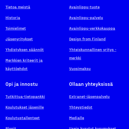
Tietoa meistä
Avainlippu-tuote
Historia
Avainlippu-palvelu
Toimielimet
Avainlippu-verkkokauppa
Jäsenyritykset
Design from Finland
Yhdistyksen säännöt
Yhteiskunnallinen yritys -
merkki
Merkkien kriteerit ja
käyttöehdot
Vuosimaksu
Opi ja innostu
Ollaan yhteyksissä
Tutkittua-tietopankki
Extranet-jäsenpalvelu
Koulutukset jäsenille
Yhteystiedot
Koulutustallenteet
Medialle
Blogit
Usein kysytyt kysymykset