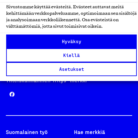
Sivustomme käyttää evästeitä. Evästeet auttavat meitä
kehittämään verkkopalveluamme, optimoimaan sen sisältöjä
Avainlippu
ja analysoimaan verkkoliikennettä. Osa evästeistä on
välttämättömiä, jotta sivut toimisivat oikein.
Hyväksy
Design From Finland
Kiellä
Asetukset
Yhteiskunnallinen Yritys -merkki
Suomalainen työ
Hae merkkiä