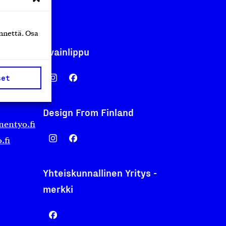
nnettä. Osa
Avainlippu
set
Design From Finland
nentyo.fi
.fi
Yhteiskunnallinen Yritys -
merkki