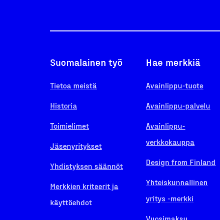
Suomalainen työ
Hae merkkiä
Tietoa meistä
Avainlippu-tuote
Historia
Avainlippu-palvelu
Toimielimet
Avainlippu-
verkkokauppa
Jäsenyritykset
Design from Finland
Yhdistyksen säännöt
Yhteiskunnallinen
Merkkien kriteerit ja
yritys -merkki
käyttöehdot
Vuosimaksu