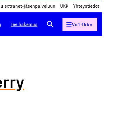
du extranet-jäsenpalveluun
UKK
Yhteystiedot
u
Tee hakemus
Valikko
rry