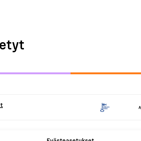
etyt
t
A
Evästeasetukset