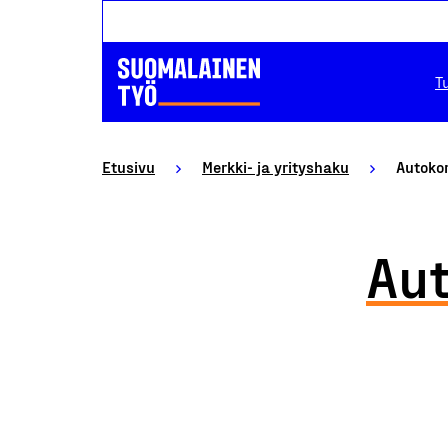
T
Etusivu
Merkki- ja yrityshaku
Autoko
Au