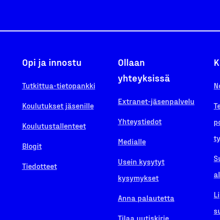
Opi ja innostu
Ollaan
K
yhteyksissä
Tutkittua-tietopankki
N
Extranet-jäsenpalvelu
Koulutukset jäsenille
T
Yhteystiedot
p
Koulutustallenteet
t
Medialle
Blogit
S
Usein kysytyt
Tiedotteet
a
kysymykset
L
Anna palautetta
s
Tilaa uutiskirje