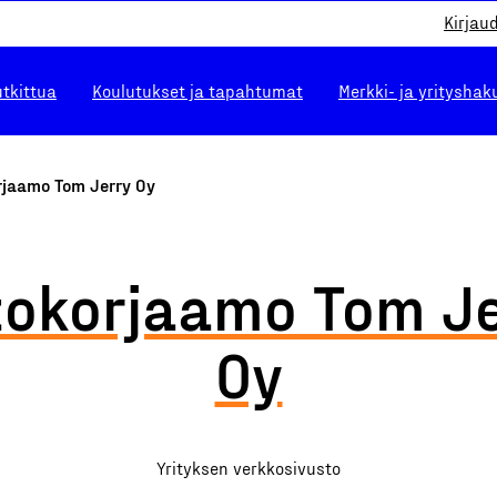
Kirjau
utkittua
Koulutukset ja tapahtumat
Merkki- ja yrityshak
rjaamo Tom Jerry Oy
tokorjaamo Tom Je
Oy
Yrityksen verkkosivusto