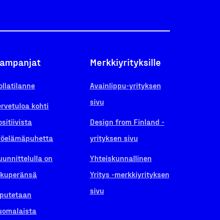
ampanjat
Merkkiyrityksille
ollatilanne
Avainlippu-yrityksen
sivu
ervetuloa kohti
ositiivista
Design from Finland -
yöelämäpuhetta
yrityksen sivu
uunnittelulla on
Yhteiskunnallinen
lkuperänsä
Yritys -merkkiyrityksen
sivu
iputetaan
uomalaista