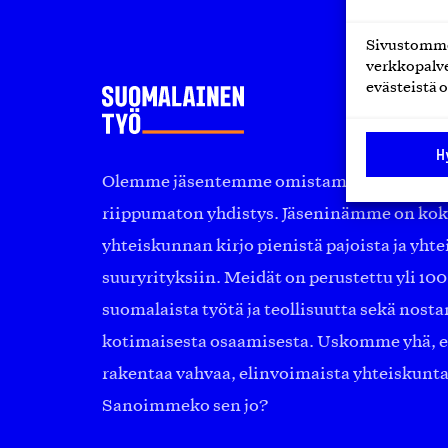
Sivustomme 
verkkopalve
evästeistä o
H
Olemme jäsentemme omistama puolueeton, 
riippumaton yhdistys. Jäseninämme on ko
yhteiskunnan kirjo pienistä pajoista ja yhte
suuryrityksiin. Meidät on perustettu yli 10
suomalaista työtä ja teollisuutta sekä nost
kotimaisesta osaamisesta. Uskomme yhä, ett
rakentaa vahvaa, elinvoimaista yhteiskunt
Sanoimmeko sen jo?