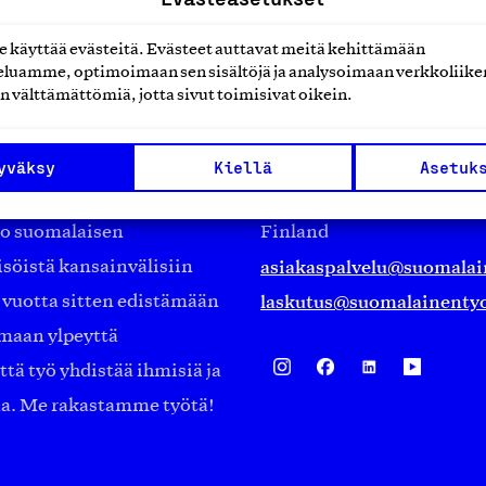
käyttää evästeitä. Evästeet auttavat meitä kehittämään
luamme, optimoimaan sen sisältöjä ja analysoimaan verkkoliike
n välttämättömiä, jotta sivut toimisivat oikein.
Suomalainen työ ry
Eteläranta 14,
yväksy
Kiellä
Asetuk
työmarkkinajärjestöistä
00130 Helsinki
ko suomalaisen
Finland
asiakaspalvelu@suomalai
isöistä kansainvälisiin
laskutus@suomalainentyo
0 vuotta sitten edistämään
amaan ylpeyttä
ä työ yhdistää ihmisiä ja
aa. Me rakastamme työtä!