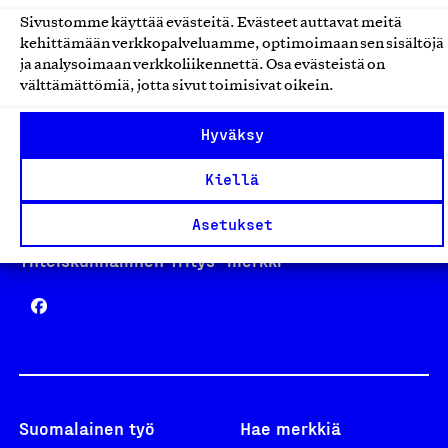
Sivustomme käyttää evästeitä. Evästeet auttavat meitä
kehittämään verkkopalveluamme, optimoimaan sen sisältöjä
Avainlippu
ja analysoimaan verkkoliikennettä. Osa evästeistä on
välttämättömiä, jotta sivut toimisivat oikein.
Hyväksy
Design From Finland
Kiellä
Asetukset
Yhteiskunnallinen Yritys -merkki
Suomalainen työ
Hae merkkiä