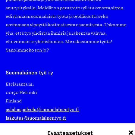
suuryrityksiin. Meidät on perustettu yli 100 vuotta sitten
edistämään suomalaista työtä ja teollisuutta sekä
nostamaan ylpeyttä kotimaisesta osaamisesta. Uskomme
yhä, että työ yhdistää ihmisiä ja rakentaa vahvaa,
elinvoimaista yhteiskuntaa. Me rakastamme työtä!
Sanoimmeko sen jo?
Suomalainen työ ry
Eteläranta 14,
00130 Helsinki
Finland
asiakaspalvelu@suomalainentyo.fi
laskutus@suomalainentyo.fi
Evästeasetukset