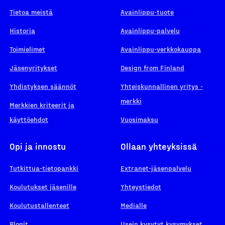
Tietoa meistä
Avainlippu-tuote
Historia
Avainlippu-palvelu
Toimielimet
Avainlippu-verkkokauppa
Jäsenyritykset
Design from Finland
Yhdistyksen säännöt
Yhteiskunnallinen yritys -
merkki
Merkkien kriteerit ja
käyttöehdot
Vuosimaksu
Opi ja innostu
Ollaan yhteyksissä
Tutkittua-tietopankki
Extranet-jäsenpalvelu
Koulutukset jäsenille
Yhteystiedot
Koulutustallenteet
Medialle
Blogit
Usein kysytyt kysymykset