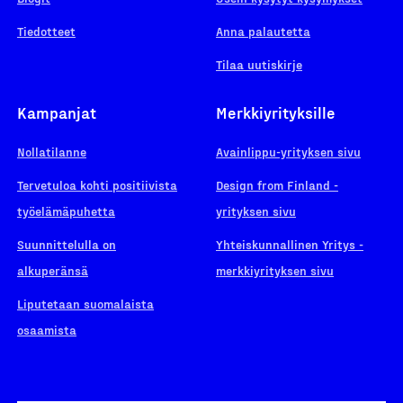
Tiedotteet
Anna palautetta
Tilaa uutiskirje
Kampanjat
Merkkiyrityksille
Nollatilanne
Avainlippu-yrityksen sivu
Tervetuloa kohti positiivista
Design from Finland -
työelämäpuhetta
yrityksen sivu
Suunnittelulla on
Yhteiskunnallinen Yritys -
alkuperänsä
merkkiyrityksen sivu
Liputetaan suomalaista
osaamista