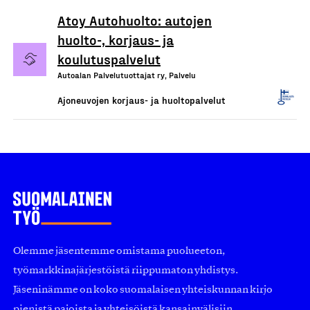
Atoy Autohuolto: autojen
huolto-, korjaus- ja
koulutuspalvelut
Autoalan Palvelutuottajat ry, Palvelu
Ajoneuvojen korjaus- ja huoltopalvelut
Olemme jäsentemme omistama puolueeton,
työmarkkinajärjestöistä riippumaton yhdistys.
Jäseninämme on koko suomalaisen yhteiskunnan kirjo
pienistä pajoista ja yhteisöistä kansainvälisiin