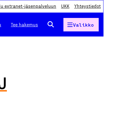
du extranet-jäsenpalveluun
UKK
Yhteystiedot
u
Tee hakemus
Valikko
J