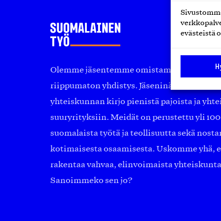
Sivustomme 
verkkopalve
evästeistä o
H
Olemme jäsentemme omistama puolueeton, 
riippumaton yhdistys. Jäseninämme on ko
yhteiskunnan kirjo pienistä pajoista ja yhte
suuryrityksiin. Meidät on perustettu yli 10
suomalaista työtä ja teollisuutta sekä nost
kotimaisesta osaamisesta. Uskomme yhä, ett
rakentaa vahvaa, elinvoimaista yhteiskunt
Sanoimmeko sen jo?