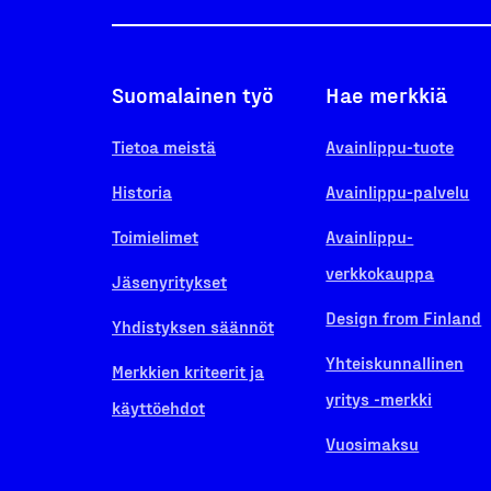
Suomalainen työ
Hae merkkiä
Tietoa meistä
Avainlippu-tuote
Historia
Avainlippu-palvelu
Toimielimet
Avainlippu-
verkkokauppa
Jäsenyritykset
Design from Finland
Yhdistyksen säännöt
Yhteiskunnallinen
Merkkien kriteerit ja
yritys -merkki
käyttöehdot
Vuosimaksu