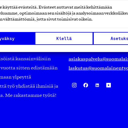
käyttää evästeitä. Evästeet auttavat meitä kehittämään
luamme, optimoimaan sen sisältöjä ja analysoimaan verkkoliike
Suomalainen työ ry
n välttämättömiä, jotta sivut toimisivat oikein.
Eteläranta 14,
yväksy
Kiellä
Asetuk
työmarkkinajärjestöistä
00130 Helsinki
ko suomalaisen
Finland
asiakaspalvelu@suomalai
isöistä kansainvälisiin
laskutus@suomalainentyo
0 vuotta sitten edistämään
amaan ylpeyttä
ä työ yhdistää ihmisiä ja
aa. Me rakastamme työtä!