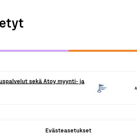
etyt
uspalvelut sekä Atoy myynti- ja
A
Evästeasetukset