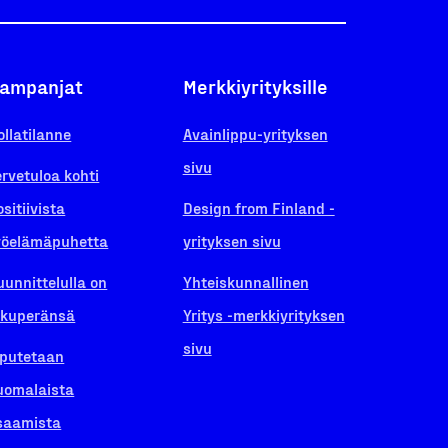
ampanjat
Merkkiyrityksille
ollatilanne
Avainlippu-yrityksen
sivu
ervetuloa kohti
ositiivista
Design from Finland -
yöelämäpuhetta
yrityksen sivu
uunnittelulla on
Yhteiskunnallinen
lkuperänsä
Yritys -merkkiyrityksen
sivu
iputetaan
uomalaista
saamista