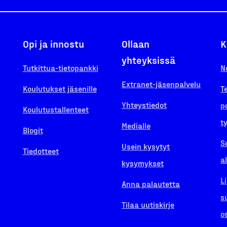
Opi ja innostu
Ollaan
K
yhteyksissä
Tutkittua-tietopankki
N
Extranet-jäsenpalvelu
Koulutukset jäsenille
T
Yhteystiedot
p
Koulutustallenteet
t
Medialle
Blogit
S
Usein kysytyt
Tiedotteet
a
kysymykset
L
Anna palautetta
s
Tilaa uutiskirje
o