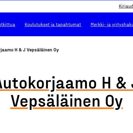
Kirjau
utkittua
Koulutukset ja tapahtumat
Merkki- ja yrityshak
rjaamo H & J Vepsäläinen Oy
Autokorjaamo H & 
Vepsäläinen Oy