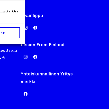
nnettä. Osa
Avainlippu
set
Design From Finland
nentyo.fi
.fi
Yhteiskunnallinen Yritys -
merkki